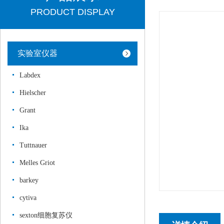
PRODUCT DISPLAY
实验室仪器
Labdex
Hielscher
Grant
Ika
Tuttnauer
Melles Griot
barkey
cytiva
sexton细胞复苏仪