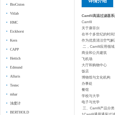
详情介绍
BioCision
Vitlab
Camfil高温过滤器
Camfil
HMC
关于康菲尔
Eickhorst
在半个多世纪的时间
作为优质清洁空气解
Kern
二，Camfil应用领域
CAPP
商业和公共建筑
Hettich
飞机场
大厅和购物中心
Edmund
饭店
Alluris
博物馆与文化机构
办事处
Testec
餐馆
mhar
学校与大学
电子与光学
浊度计
三、Camfil产品分类
BERTHOLD
1Camfil通用通风过