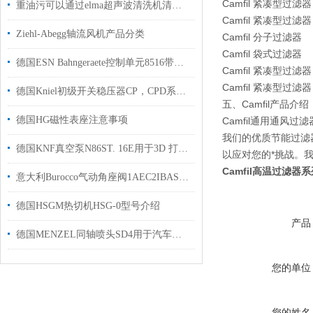
Camfil 紧凑型过滤器
重油污可以通过elma超声波清洗机清洗吗？
Camfil 紧凑型过滤器
Ziehl-Abegg轴流风机产品分类
Camfil 分子过滤器
Camfil 袋式过滤器
德国ESN Bahngeraete控制单元8516带控制面板外壳工厂现货
Camfil 紧凑型过滤
Camfil 紧凑型过
德国Kniel初级开关稳压器CP，CPD系列说明书
五、Camfil产品介绍
德国HG磁性表座注意事项
Camfil通用通风过滤
我们的优质节能过滤
德国KNF真空泵N86ST. 16E用于3D 打印行业支持粘结剂喷射
以应对您的*挑战。我们的
Camfil高温过滤器
意大利Burocco气动角座阀1AEC2IBAS1D2用于钢厂中国总代理
德国HSGM热切机HSG-0型号介绍
产品
德国MENZEL同轴喷头SD4用于汽车加工行业喷射国内现货
您的单位
您的姓名