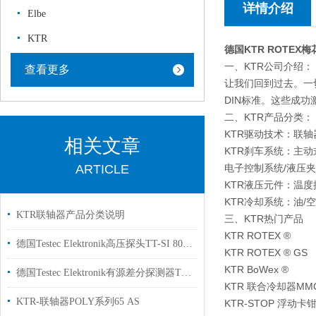
详情介绍
Elbe
KTR
德国KTR ROTEX
一、KTR公司介绍：
查看更多
让我们回到过去。一切
DIN标准。这些成
二、KTR产品分类：
KTR驱动技术：联轴
相关文章
KTR刹车系统：主动
ARTICLE
电子控制系统/液压
KTR液压元件：温度
KTR冷却系统：油/
KTR联轴器产品分类说明
三、KTR热门产品
KTR ROTEX ®
德国Testec Elektronik高压探头TT-SI 8052工厂现货
KTR ROTEX ® GS
KTR BoWex ®
德国Testec Elektronik有源差分探测器TT-SI 8052用于示波器上使用
KTR 联合冷却器MM
KTR-联轴器POLY系列65 AS
KTR-STOP 浮动卡