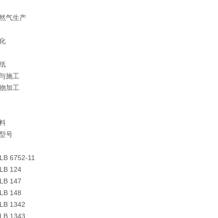
然气生产
化
纸
与施工
物加工
料
型号
 LB 6752-11
 LB 124
 LB 147
 LB 148
 LB 1342
 LB 1343