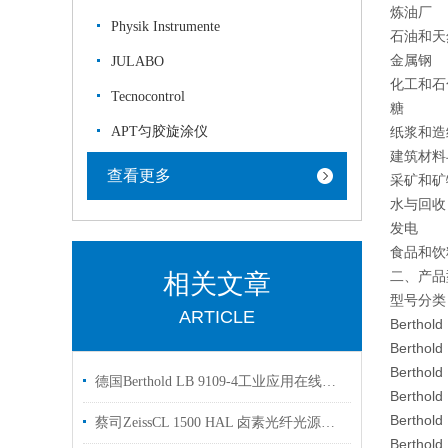
炼油厂
Physik Instrumente
石油和天
金属钢
JULABO
化工和石
Tecnocontrol
糖
APT匀胶旋涂仪
纸浆和造
建筑材料
查看更多
采矿和矿
水与回收
发电
食品和饮
二、产品
相关文章
型号分类
ARTICLE
Berthold
Berthold
Berthold
德国Berthold LB 9109-4工业应用在线浓度测量原厂供货
Berthold
Berthold
蔡司ZeissCL 1500 HAL 卤素光纤光源功能介绍
Berthold