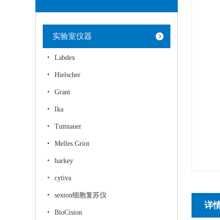
实验室仪器
Labdex
Hielscher
Grant
Ika
Tuttnauer
Melles Griot
barkey
cytiva
sexton细胞复苏仪
详
BioCision