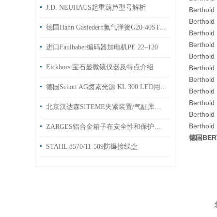
J.D. NEUHAUS起重葫芦型号解析
Berthold
Berthold
德国Hahn Gasfedern氮气弹簧G20-40ST-06603用于汽车制造行业使用
Berthold
Berthold
进口Faulhaber编码器加电机PE 22–120
Berthold
Eickhorst宝石显微镜仪器及特点介绍
Berthold
Berthold
德国Schott AG卤素光源 KL 300 LED用于半导体和数据通信实验室显微镜使用
Berthold
Berthold
北京汉达森SITEME夹紧装置/气缸库存现货型号增加
Berthold
Berthold
ZARGES铝合金箱子在安全性和保护性方面丝毫不妥协
德国BER
STAHL 8570/11-509防爆接线盒