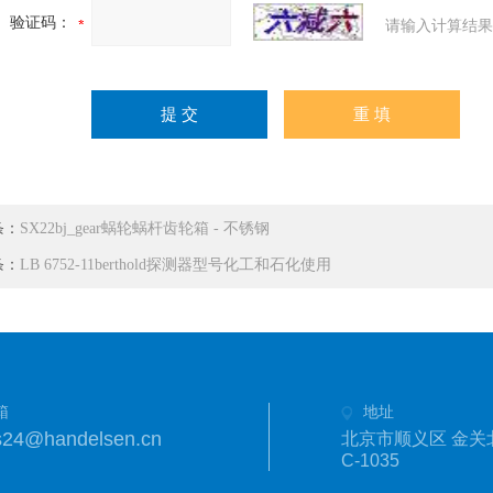
验证码：
请输入计算结果
条：
SX22bj_gear蜗轮蜗杆齿轮箱 - 不锈钢
条：
LB 6752-11berthold探测器型号化工和石化使用
箱
地址
s24@handelsen.cn
北京市顺义区 金关
C-1035