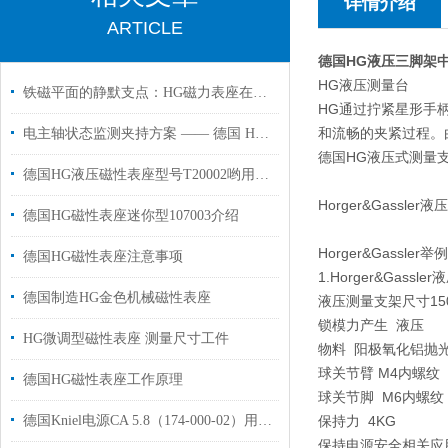
详情介绍
ARTICLE
德国HG液压三脚架
HG液压测量台
铁磁平面的静默支点：HG磁力表座在精密测量中的磁路切换与姿态锁定
HG通过拧紧星形手
和流畅的夹紧过程。
电主轴状态监测夹持方案 —— 德国 HG 106306 磁力表座应用解析
德国HG液压式测量
德国HG液压磁性表座型号T20002哟用于机床工作半径950mm
Horger&Gassle
德国HG磁性表座迷你型107003介绍
Horger&Gassler
德国HG磁性表座注意事项
1.Horger&Gass
德国制造HG金色机械磁性表座
液压测量支架尺寸150 
锁模力产生
液压
HG微调型磁性表座 测量尺寸工件
物料
阳极氧化铝抛
球关节臂
M4内螺纹
德国HG磁性表座工作原理
球关节脚
M6内螺纹
德国Kniel电源CA 5.8（174-000-02）用于工业自动化设备上使用
保持力
4KG
保持电源安全相关应