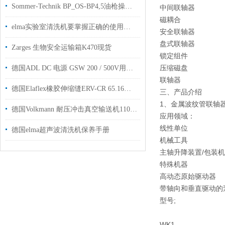
Sommer-Technik BP_OS-BP4,5油枪操作说明
中间联轴器
磁耦合
elma实验室清洗机要掌握正确的使用方法
安全联轴器
盘式联轴器
Zarges 生物安全运输箱K470现货
锁定组件
压缩磁盘
德国ADL DC 电源 GSW 200 / 500V用于半导体真空镀膜工厂授权
联轴器
德国Elaflex橡胶伸缩缝ERV-CR 65.16安装注意事项
三、产品介绍
1、金属波纹管联轴
德国Volkmann 耐压冲击真空输送机110144 M360用于处理散装货物
应用领域：
线性单位
德国elma超声波清洗机保养手册
机械工具
主轴升降装置/包装机
特殊机器
高动态原始驱动器
带轴向和垂直驱动的
型号;
WK1