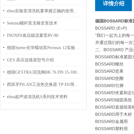
详情介绍
elma实验室清洗机要掌握正确的使用方法
德国BOSSARD标
Settima螺杆泵无噪音泵技术
BOSSARD (E+P)
“我们一起为上的每
INOXPA食品级流量泵RV-80
并通过我们的每一次
德国Spetec化学蠕动泵Perimax 12实验室输送连续流体
二、BOSSARD 产
BOSSARD标准紧固
GES 高压连接器型号介绍
BOSSARD螺丝
BOSSARD坚果
德国GESTRA 回流阀RK 76 DN 15-100用于管道内流体回流原厂供货
BOSSARD垫圈
西班牙PILAN工业热交换器 TP-D1用于采矿和地下作业上使用
BOSSARD引脚
BOSSARD夹紧和定
elma超声波清洗机S系列技术资料
BOSSARD锚固系统
BOSSARD直接组装
BOSSARD用于木材
BOSSARD金属用
BOSSARD塑料用