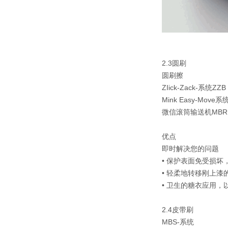
2.3圆刷
圆刷擦
ZIick-Zack-系统ZZB
Mink Easy-Move系
微信滚筒输送机MBR
优点
即时解决您的问题
• 保护表面免受损
• 轻柔地转移刚上漆
• 卫生的糖衣应用，
2.4皮带刷
MBS-系统