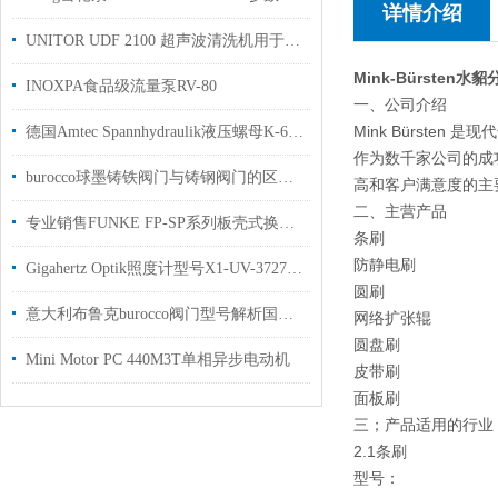
详情介绍
UNITOR UDF 2100 超声波清洗机用于滤芯清洗
Mink-Bürsten
INOXPA食品级流量泵RV-80
一、公司介绍
Mink Bürsten 是
德国Amtec Spannhydraulik液压螺母K-6.213车削直径从 Ø 2 到 600 mm
作为数千家
公司的成
burocco球墨铸铁阀门与铸钢阀门的区别在哪里？
高和客户满意度的主
二、主营产品
专业销售FUNKE FP-SP系列板壳式换热器
条刷
防静电刷
Gigahertz Optik照度计型号X1-UV-3727介绍
圆刷
意大利布鲁克burocco阀门型号解析国内现货
网络扩张辊
圆盘刷
Mini Motor PC 440M3T单相异步电动机
皮带刷
面板刷
三；产品适用的行业
2.1条刷
型号：