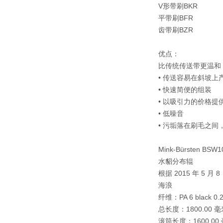
V形带刷BKR
平带刷BFR
齿带刷BZR
优点：
比传统传送带更温和
• 传送容易在斜坡
• 快速简便的组装
• 以吸引力的价格提
• 低噪音
• 污垢落在刷毛之间
Mink-Bürsten BSW1
水貂分布辊
根据 2015 年 5 月
海浪
纤维：PA 6 black 0.2
总长度：1800.00 毫
滚筒长度：1600.00