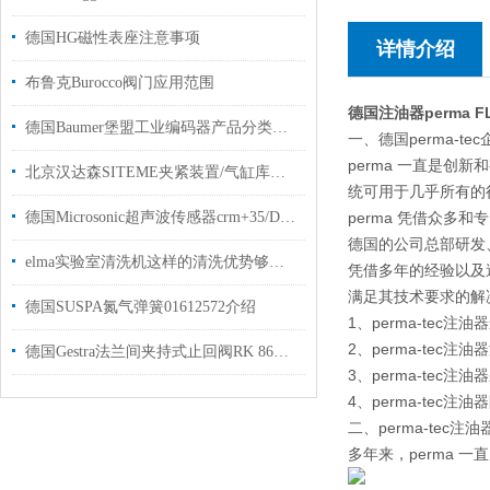
德国HG磁性表座注意事项
详情介绍
布鲁克Burocco阀门应用范围
德国注油器perma F
德国Baumer堡盟工业编码器产品分类及应用
一、德国perma-te
perma 一直是创
北京汉达森SITEME夹紧装置/气缸库存现货型号增加
统可用于几乎所有的
德国Microsonic超声波传感器crm+35/D/TC/E距离测量范围为 30 mm 至 8 m
perma 凭借众多
德国的公司总部研发
elma实验室清洗机这样的清洗优势够明显了吧
凭借多年的经验以及
满足其技术要求的解
德国SUSPA氮气弹簧01612572介绍
1、perma-te
2、perma-tec
德国Gestra法兰间夹持式止回阀RK 86A工厂现货提供报关单
3、perma-tec
4、perma-te
二、perma-tec
多年来，perma