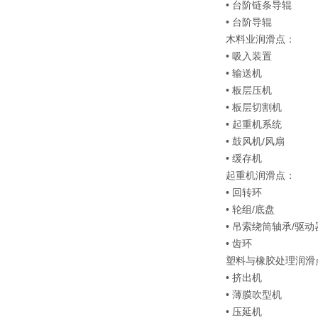
• 台阶链条导辊
• 台阶导辊
木料业润滑点：
• 吸入装置
• 输送机
• 板层压机
• 板层切割机
• 起重机系统
• 鼓风机/风扇
• 缓存机
起重机润滑点：
• 回转环
• 轮组/底盘
• 吊索绕筒轴承/驱动
• 齿环
塑料与橡胶处理润滑
• 挤出机
• 薄膜吹型机
• 压延机