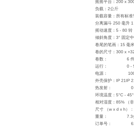
摇摇平台：
200 x 3
负载：
2公斤
2
装载容量：
所有标准
分离漏斗 250 毫升 1
摇动速度：
5 - 80
倾斜角度：
3° 固定
中
卷尾的笔画：
15 毫
卷的尺寸：
300 x +
卷数：
6 
运行：
0 - 99 
电源：
100 - 24
外壳保护：
IP 21
IP 2
热发射：
0，5 -
环境温度：
5°C - 45
相对湿度：
85% （
尺寸 （w x d x h）：
重量：
7.3
订单号：
6138