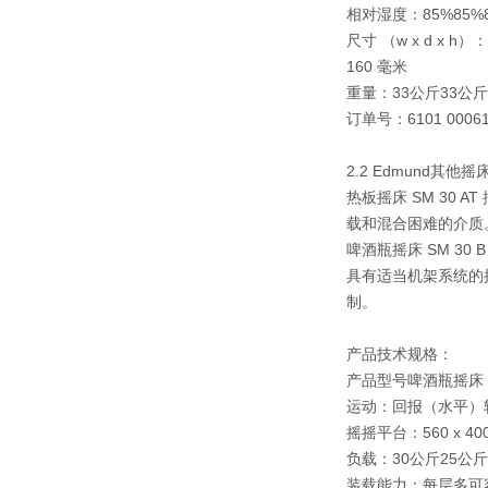
相对湿度：
85%
85%
尺寸 （w x d x h）：
160 毫米
重量：
33公斤
33公斤
订单号：
6101 000
6
2.2 Edmund其
热板摇床 SM 30
载和混合困难的介质
啤酒瓶摇床 SM 3
具有适当机架系统的摇
制。
产品技术规格：
产品型号
啤酒瓶摇床 S
运动：
回报（水平）
摇摇平台：
560 x 4
负载：
30公斤
25公斤
装载能力：
每层多可容