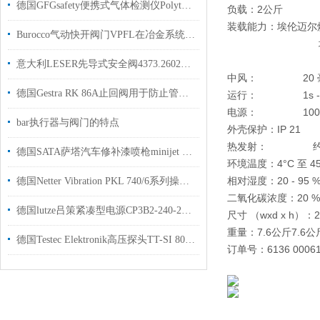
德国GFGsafety便携式气体检测仪Polytector III G999S带有专用组合传感器
负载：
2公斤
装载能力：
埃伦迈尔
Burocco气动快开阀门VPFL在冶金系统中的应用
埃伦迈尔烧瓶50
意大利LESER先导式安全阀4373.2602用于化工行业使用现货
中风：
20 
德国Gestra RK 86A止回阀用于防止管道内流体逆流
运行：
1s - 10
电源：
100 - 240
bar执行器与阀门的特点
外壳保护：
IP 21
热发射：
约 0.5 
德国SATA萨塔汽车修补漆喷枪minijet 4400紧凑型国内现货
环境温度：
4°C 至 4
相对湿度：
20 - 95 
德国Netter Vibration PKL 740/6系列操作使用说明书原厂指定供货商
二氧化碳浓度：
20 %
德国lutze吕策紧凑型电源CP3B2-240-24现货
尺寸 （wxd x h）：
2
重量：
7.6公斤
7.6公
德国Testec Elektronik高压探头TT-SI 8052工厂现货
订单号：
6136 000
6