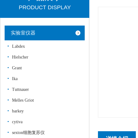
PRODUCT DISPLAY
实验室仪器
Labdex
Hielscher
Grant
Ika
Tuttnauer
Melles Griot
barkey
cytiva
sexton细胞复苏仪