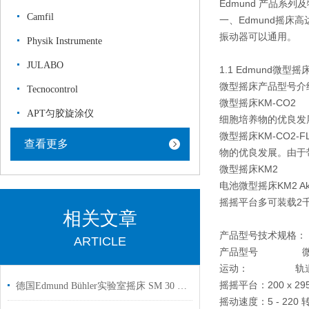
Edmund 产品系列
Camfil
一、Edmund摇床
振动器可以通用。
Physik Instrumente
JULABO
1.1 Edmund微型摇
微型摇床产品型号介
Tecnocontrol
微型摇床KM-CO
APT匀胶旋涂仪
细胞培养物的优良发
微型摇床KM-CO2
查看更多
物的优良发展。由于
微型摇床KM2 特点
电池微型摇床KM2 A
摇摇平台多可装载2千
相关文章
产品型号技术规格：
ARTICLE
产品型号
微型摇床
运动：
轨道
摇摇平台：
200 x 2
德国Edmund Bühler实验室摇床 SM 30 C 控制器卷烟主流烟气实验萃取样品
摇动速度：
5 - 22