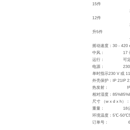
15件
埃伦迈尔烧瓶50
12件
埃伦迈尔烧瓶10
升5件
分离漏斗2
摇动速度：
30 - 4
中风：
17 
运行：
可定时 0 -
电源：
230 V 或 
单时指示
230 V 或 
外壳保护：
IP 21
IP 2
热发射：
约 5
相对湿度：
85%
85%
尺寸 （w x d x h）：
重量：
18公
环境温度：
5℃-50℃
订单号：
6171