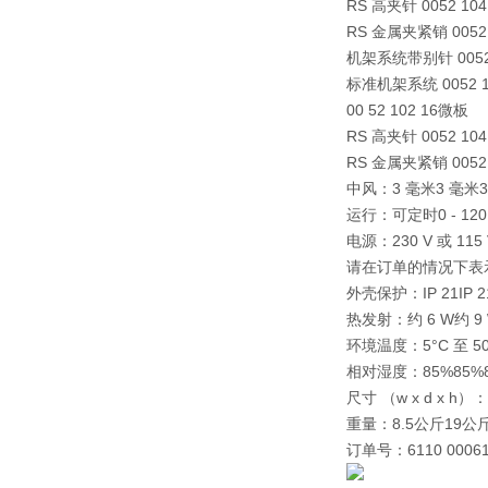
RS 高夹针 0052 10
RS 金属夹紧销 0052
机架系统带别针 0052
标准机架系统 0052 
00 52 102 16微板
RS 高夹针 0052 10
RS 金属夹紧销 0052
中风：
3 毫米
3 毫米
运行：
可定时0 - 12
电源：
230 V 或 1
请在订单的情况下表
外壳保护：
IP 21
IP 2
热发射：
约 6 W
约 9
环境温度：
5°C 至 5
相对湿度：
85%
85%
尺寸 （w x d x h）：
重量：
8.5公斤
19公
订单号：
6110 000
6