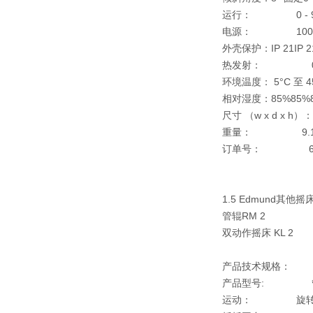
运行：
0 - 9 小
电源：
100 - 240
外壳保护：
IP 21
IP 2
热发射：
0，5 
环境温度：
5°C 至 4
相对湿度：
85%
85%
尺寸 （w x d x h）：
重量：
9.1
订单号：
6139
1.5 Edmund其
管辊RM 2 特
双动作摇床 KL 
产品技术规格：
产品型号:
管辊R
运动：
旋转和