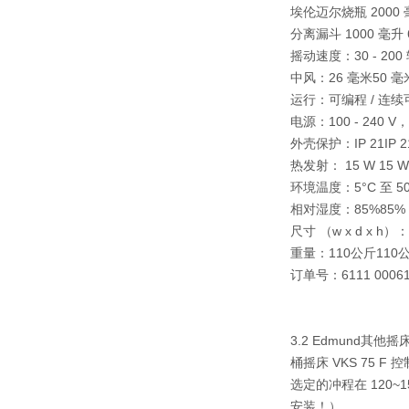
埃伦迈尔烧瓶 2000 毫
分离漏斗 1000 毫升 
摇动速度：
30 - 2
中风：
26 毫米
50 
运行：
可编程 / 连续
电源：
100 - 240
外壳保护：
IP 21
IP 2
热发射：
15 W
15 W
环境温度：
5°C 至 5
相对湿度：
85%
85%
尺寸 （w x d x h）：
重量：
110公斤
110
订单号：
6111 000
6
3.2 Edmund其
桶摇床 VKS 75 
选定的冲程在 120~
安装！）