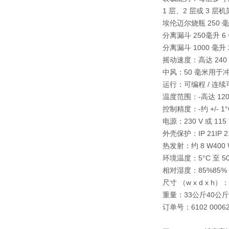
1 层、2 层或 3 
埃伦迈尔烧瓶 250 毫
分离漏斗 250毫升 6
分离漏斗 1000 毫升 
摇动速度：
高达 24
中风：
50 毫米用于
运行：
可编程 / 连续
温度范围：
-
高达 120
控制精度：
-
约 +/- 1
电源：
230 V 或 1
外壳保护：
IP 21
IP 2
热发射：
约 8 W
400
环境温度：
5°C 至 5
相对湿度：
85%
85%
尺寸 （w x d x h）：
重量：
33公斤
40公斤
订单号：
6102 000
6