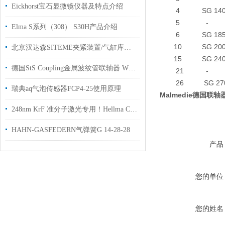
Eickhorst宝石显微镜仪器及特点介绍
4 SG 1
5 - 7
Elma S系列（308） S30H产品介绍
6 SG 18
10 SG 2
北京汉达森SITEME夹紧装置/气缸库存现货型号增加
15 SG 2
德国StS Coupling金属波纹管联轴器 WK 4/60-89 用于主轴升降装置上使用
21 - 3
26 SG 2
瑞典aq气泡传感器FCP4-25使用原理
Malmedie德国联轴
248nm KrF 准分子激光专用！Hellma CaF₂单晶光学板详解
HAHN-GASFEDERN气弹簧G 14-28-28
产品
您的单位
您的姓名