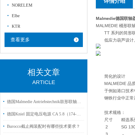
详情介绍
NORELEM
Elbe
Malmedie德国联轴
MALMEDIE 桶形联
KTR
TT 系列的筒形
查看更多
低应力葫芦设计
相关文章
简化的设计
ARTICLE
MALMEDIE 
于例如港口技术中
钢铁行业中正常运
德国Malmedie Antriebstechnik鼓形联轴器FTTXs 21用于国内钢厂铝厂使用
技术规格：
德国Kniel 固定电压电源 CA 5.8（174-000-02）用于医疗以及实验至技术
尺寸 精选系列 扭
Burocco截止阀装配时有哪些技术要求？
2 SG 1
3 - 3