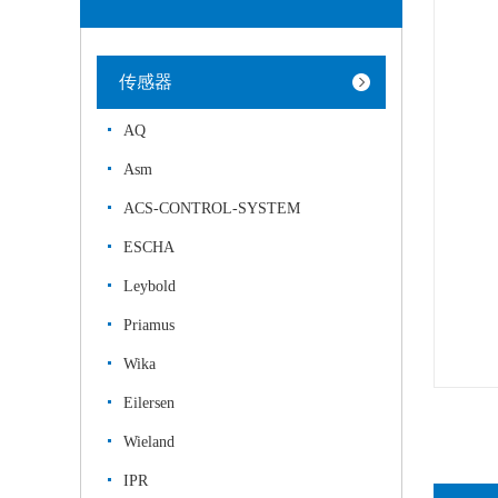
传感器
AQ
Asm
ACS-CONTROL-SYSTEM
ESCHA
Leybold
Priamus
Wika
Eilersen
Wieland
IPR