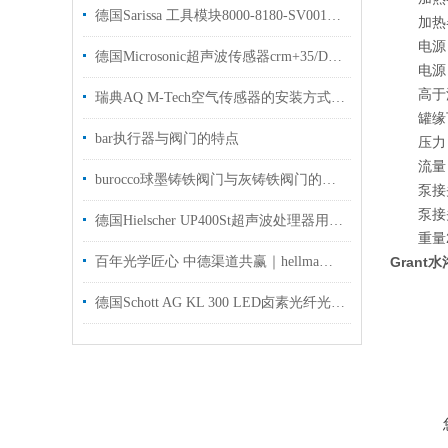
德国Sarissa 工具模块8000-8180-SV001用于汽车制造行业
加热器
电源 
德国Microsonic超声波传感器crm+35/D/TC/E距离测量范围为 30 mm 至 8 m
电源 
高于
瑞典AQ M-Tech空气传感器的安装方式推荐
罐缘
bar执行器与阀门的特点
压力
流量
burocco球墨铸铁阀门与灰铸铁阀门的区别在哪里？
泵接
泵接
德国Hielscher UP400St超声波处理器用于化学实验室使用
重量
百年光学匠心 中德渠道共赢｜hellma比色皿品牌2026品牌解析
Grant水
德国Schott AG KL 300 LED卤素光纤光源用于光学实验使用