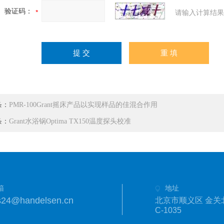
验证码：
请输入计算结果
条：
PMR-100Grant摇床产品以实现样品的佳混合作用
条：
Grant水浴锅Optima TX150温度探头校准
箱
地址
s24@handelsen.cn
北京市顺义区 金关
C-1035