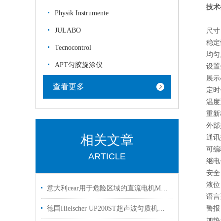
技术
Physik Instrumente
JULABO
尺寸 
稳定性
Tecnocontrol
均匀度
APT匀胶旋涂仪
设置
展示
查看更多
定时
温度
重新
外部探
相关文章
通讯
可编
ARTICLE
继电
安全 
液位 
意大利cear用于危险区域的直流电机MGL 160 S支持技术指导
语言
警报
德国Hielscher UP200ST超声波匀质机分散设备原厂直供支持选型
加热器