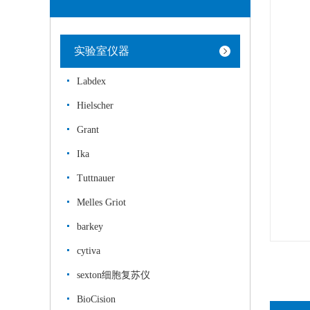
实验室仪器
Labdex
Hielscher
Grant
Ika
Tuttnauer
Melles Griot
barkey
cytiva
sexton细胞复苏仪
BioCision