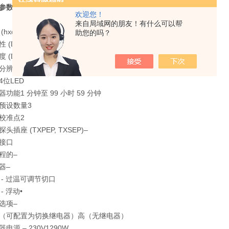
参数：
欢迎您！
来自局域网的朋友！有什么可以帮
(hxdxw)
333 x 172 x 141 毫米
助您的吗？
 (DIN 12876) @70ºC
0.05±℃
 (DIN 12876) @70ºC
0.1±℃
分辨率
0.1ºC
4位LED
器功能
1 分钟至 99 小时 59 分钟
预设数量
3
校准点
2
头插座 (TXPEP, TXSEP)
–
接口
程的
–
器
–
- 过温
可调节切口
- 浮动
•
选项
–
（可配置为切换继电器）
高（无继电器）
电源 – 230V
1290W