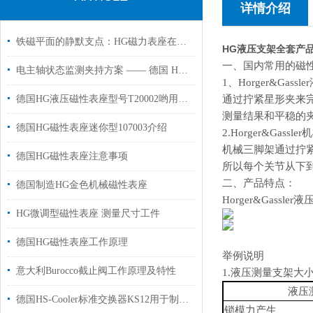
详情介绍
铁磁平面的静默支点：HG磁力表座在精密测量中的磁路切换与姿态锁定
HG液压支架全套产品
一、国内常用的磁
电主轴状态监测夹持方案 —— 德国 HG 106306 磁力表座应用解析
1、Horger&Gas
德国HG液压磁性表座型号T20002哟用于机床工作半径950mm
通过拧紧星形夹来
测量结果和平稳的
德国HG磁性表座迷你型107003介绍
2.Horger&Gass
机械三脚架通过拧
德国HG磁性表座注意事项
所以每个关节从下
二、产品特点：
德国制造HG金色机械磁性表座
Horger&Gassle
HG微调型磁性表座 测量尺寸工件
德国HG磁性表座工作原理
举例说明
意大利Burocco截止阀工作原理及特性
1.液压测量支架大小1
液压
德国HS-Cooler标准交换器KS12用于制冷设备中压缩机的减温器和过热器
锁模力产生