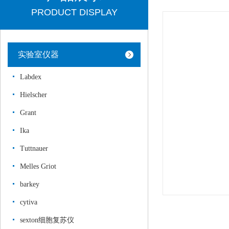
PRODUCT DISPLAY
实验室仪器
Labdex
Hielscher
Grant
Ika
Tuttnauer
Melles Griot
barkey
cytiva
sexton细胞复苏仪