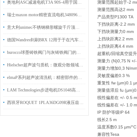
测量范围起始于
-2 
奥地利ASC减速电机T3A 90S-4用于国内纸板加工行业使用
测量范围高达
2 mm
瑞士maxon motor精密直流电机348096用于激光打码机上使用
产品类型
P1300 TA
下挡块距离
-2.2 mm
意大利unimec不锈钢梯形螺旋千斤顶系列
下挡块测量力
0 mm
上挡块距离
2.2 mm
德国Wandres剑刷BRX 12用于于在汽车工业生产中清洁表面授权代理
上挡块距离
4.4 mm
burocco球墨铸铁阀门与灰铸铁阀门的区别在哪里？
超重机/回缩
真空提升
测量力 (N)
0,75 N +/
Hielscher超声波匀质机：微观分散领域的高效处理专家
测量力增加
0,3 N/m
灵敏度偏差
0.3 %
elmaP系列超声波清洗机：精密部件的专业清洗利器​
重复性 fw (µm)
0.1 
LAM Technologies步进电机DS1048高档纸板加工塑料薄膜加工
测量值滞后 fu (µm)
0
线性偏差在 +/- 0.5 
西班牙ROQUET 1PLA36DG09R液压齿轮泵提供报关单支持选型
线性偏差在 +/- 1.0 
IP 防护等级
IP 64
线长
2.5 m
温度系数
0.15 µm/°C
兼容性
Tesa