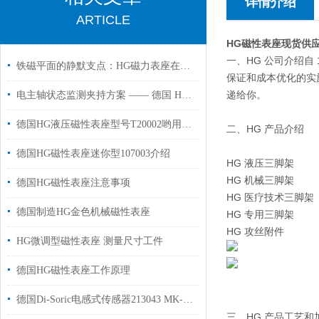
详情介绍
ARTICLE
HG磁性表座现货供应1
一、HG 公司介绍
自
铁磁平面的静默支点：HG磁力表座在精密测量中的磁路切换与姿态锁定
保证和成本优化的实
递给你。
电主轴状态监测夹持方案 —— 德国 HG 106306 磁力表座应用解析
德国HG液压磁性表座型号T20002哟用于机床工作半径950mm
二、HG 产品介绍
德国HG磁性表座迷你型107003介绍
HG 液压三脚架
HG 机械三脚架
德国HG磁性表座注意事项
HG 医疗技术三脚架
德国制造HG金色机械磁性表座
HG 专用三脚架
HG 攻丝附件
HG微调型磁性表座 测量尺寸工件
德国HG磁性表座工作原理
德国Di-Soric电感式传感器213043 MK-Z-8/4用于汽车零部件制造行业
三、HG 产品工艺和