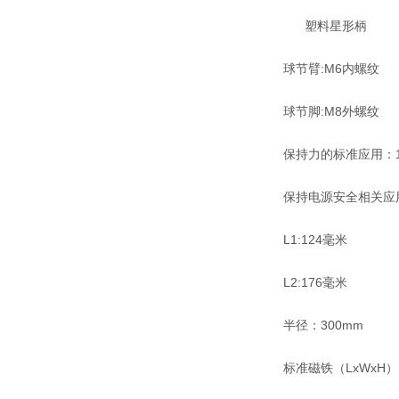
塑料星形柄
球节臂:M6内螺纹
球节脚:M8外螺纹
保持力的标准应用：1
保持电源安全相关应用
L1:124毫米
L2:176毫米
半径：300mm
标准磁铁（LxWxH）:6