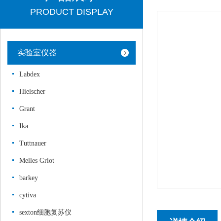
PRODUCT DISPLAY
实验室仪器
Labdex
Hielscher
Grant
Ika
Tuttnauer
Melles Griot
barkey
cytiva
sexton细胞复苏仪