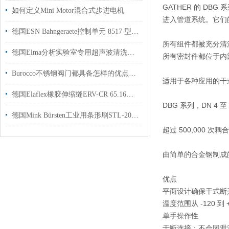
GATHER 的 D
如何定义Mini Motor混合式步进电机
进入管道系统。它们
德国ESN Bahngeraete控制单元 8517 型用于桅杆式分离器等设备的电源控制
所有组件都被充分清
德国Elma分析实验室专用超声波清洗机P180H国内代理现货
所有密封件都位于内
Burocco不锈钢阀门都具备怎样的优点和特性？
适用于各种应用的干
德国Elaflex橡胶伸缩缝ERV-CR 65.16安装注意事项
DBG 系列，DN 4 至 
德国Mink Bürsten工业用条形刷STL-2000用于工业制造行业使用
超过 500,000 次耦
由简单的合金钢制成
优点
平面设计确保干式断
温度范围从 -120 到 +
单手操作性
干断连接：不会因泄