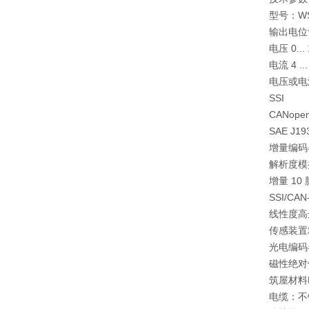
型号：WS1
输出
电位
电压 0... 1
电流 4 ...
电压或电流
SSI
CANope
SAE J19
增量编码
解析度
模
增量 10
SSI/CA
线性度
高达
传感装置
光电编码
磁性绝对
筑屋材料
电缆：不