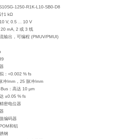
0SG-1250-R1K-L10-SB0-D8
计1 kΩ
0 V, 0.5 ... 10 V
 20 mA, 2 或 3 线
输出，可编程 (PMUV/PMUI)
n
39
器
拟：<0.002 % fs
 脉冲/mm，25 脉冲/mm
N-Bus：高达 10 µm
 ±0.05 % fs
精密电位器
器
值编码器
POM和铝
锈钢