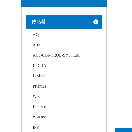
传感器
AQ
Asm
ACS-CONTROL-SYSTEM
ESCHA
Leybold
Priamus
Wika
Eilersen
Wieland
IPR