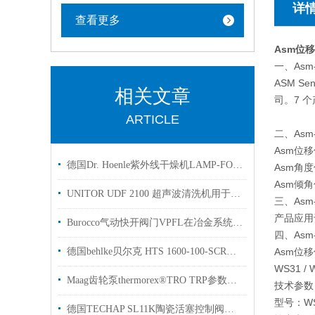
详
查看更多
Asm位移传
一、Asm
ASM 
相关文章
司。7 
ARTICLE
二、Asm
Asm位
德国Dr. Hoenle紫外线干燥机LAMP-FOZ 300 D24 U用于涂层和表面处理
Asm角
Asm倾
UNITOR UDF 2100 超声波清洗机用于滤芯清洗
三、Asm
产品应用
Burocco气动快开阀门VPFL在冶金系统中的应用
四、Asm
德国behlke贝尔克 HTS 1600-100-SCR高压开关用于国内科研试验使用
Asm位
WS31 
Maag齿轮泵thermorex®TRO TRP参数简介
技术参数
型号：WS4
德国TECHAP SL11K陶瓷活塞控制阀用于腐蚀性气体和液体