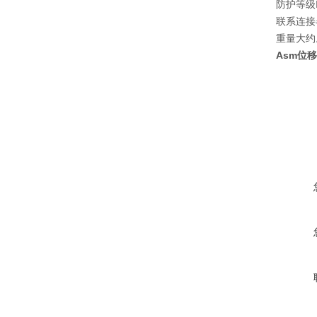
防护等级
联系
连接
重量
大约
Asm位