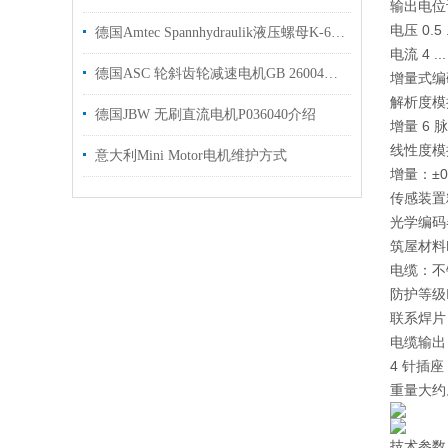
输出
电位
电压 0.5 .
德国Amtec Spannhydraulik液压螺母K-6.213车削直径从 Ø 2 到 600 mm
电流 4 ..
德国ASC 轮斜齿轮减速电机GB 26004原厂供货可提供报关单
增量式编
解析度
模
德国JBW 无刷直流电机P036040介绍
增量 6 
线性度
模
意大利Mini Motor电机维护方式
增量：±0.
传感装置
光学编码
筑屋材料
电缆：不
防护等级
联系
焊片
电缆输出
4 针插座
重量
大约。
技术参数