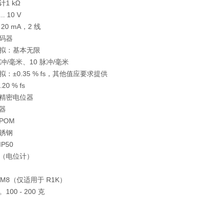
计1 kΩ
.. 10 V
. 20 mA，2 线
码器
拟：基本无限
脉冲/毫米、10 脉冲/毫米
拟：±0.35 % fs，其他值应要求提供
20 % fs
精密电位器
器
POM
锈钢
IP50
（电位计）
 M8（仅适用于 R1K）
100 - 200 克