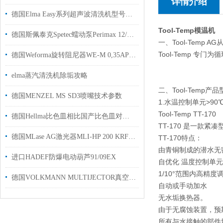
详情介绍
德国Elma Easy系列超声波清洗机型号介绍
Tool-Temp模温机
德国斯佩泰克Spetec蠕动泵Perimax 12/6 工作原理
一、Tool-Temp
Tool-Temp 
德国Weforma旋转阻尼器WE-M 0,35AP用于汽车行业使用现货
elma蒸汽清洗机除垢攻略
二、Tool-Temp产
德国MENZEL MS SD3喷嘴技术参数
1.水温控制单元>90
Tool-Temp TT-170
德国Hellma比色皿相比国产比色皿对比分析
TT-170 是一款
德国MLase AG激光器MLI-HP 200 KRF-FBG用于光电材料的研发
TT-170特点：
由青铜制成的潜水无
进口HADEF防爆电动葫芦91/09EX
自优化 温度控制单
1/10°范围内高精度
德国VOLKMANN MULTIJECTOR真空泵G 4500操作手册
自动或手动加水
无水垢换热器。
由于无腐蚀装置，预
所有与水接触的部件