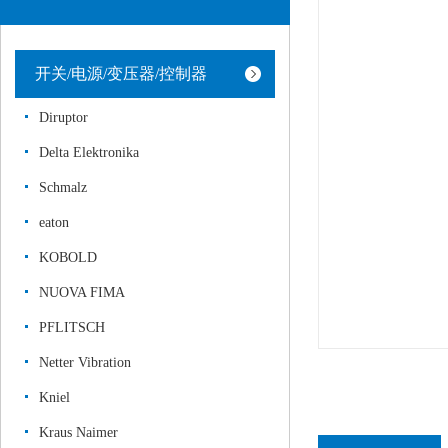
开关/电源/变压器/控制器
Diruptor
Delta Elektronika
Schmalz
eaton
KOBOLD
NUOVA FIMA
PFLITSCH
Netter Vibration
Kniel
Kraus Naimer