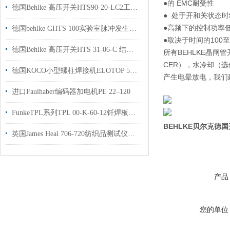
●的 EMC耐受性
德国Behlke 高压开关HTS90-20-LC2工厂现货授权代理
● 处于开和关状态
●高频下的控制功率
德国behlke GHTS 100实验室脉冲发生器用于国内高校原厂供货
●取决于时间的100至
德国Behlke 高压开关HTS 31-06-C 结构紧凑用于高校实验室使用
所有BEHLKE晶闸
CER），水冷却（选
德国KOCO小型螺柱焊接机ELOTOP 510用于发电站使用国内现货
产生电晕放电，我们建
进口Faulhaber编码器加电机PE 22–120
FunkeTPL系列TPL 00-K-60-12钎焊板式换热器
BEHLKE贝尔克德
英国James Heal 706-720纺织品测试仪现货工厂授权经销商
产品
您的单位