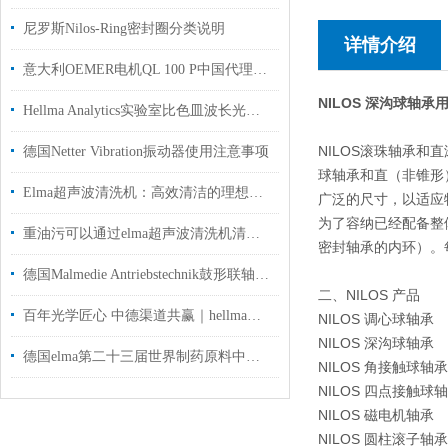
尼罗斯Nilos-Ring密封圈分类说明
详情介绍
意大利OEMER电机QL 100 P中国代理库存现货用于钢厂
NILOS 深沟球轴
Hellma Analytics实验室比色皿波长光学玻璃/石英玻璃/硼硅酸盐等材质
NILOS滚珠轴承和直
德国Netter Vibration振动器使用注意事项
球轴承和直（非锥形
Elma超声波清洗机：高效清洁的理想之选
广泛的尺寸，以适应
为了容纳已经配备整
重油污可以通过elma超声波清洗机清洗吗？
密封轴承的内环）。
德国Malmedie Antriebstechnik鼓形联轴器FTTXs 21用于国内钢厂铝厂使用
二、NILOS 产品
百年光学匠心 中德渠道共赢｜hellma比色皿品牌2026品牌解析
NILOS 调心球轴承
NILOS 深沟球轴承
德国elma第二十三届世界制药原料中国展参展信息
NILOS 角接触球轴承
NILOS 四点接触球
NILOS 磁电机轴承
NILOS 圆柱滚子轴承