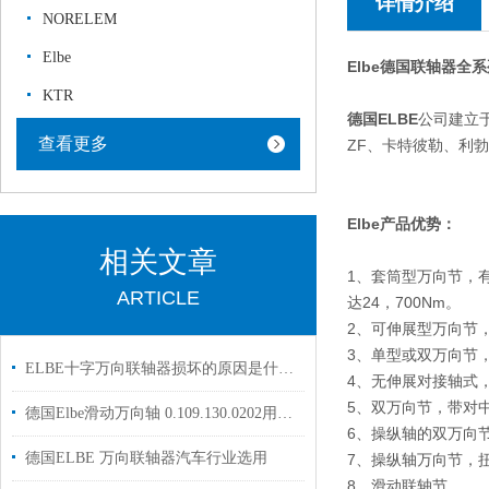
详情介绍
NORELEM
Elbe
Elbe德国联轴器全
KTR
德国ELBE
公司建立
查看更多
ZF、卡特彼勒、利
E
lbe产品优势：
相关文章
1、套筒型万向节，有
ARTICLE
达24，700Nm。
2、可伸展型万向节
3、单型或双万向节
ELBE十字万向联轴器损坏的原因是什么?
4、无伸展对接轴式，法
5、双万向节，带对中
德国Elbe滑动万向轴 0.109.130.0202用户于汽车行业中国代理现货
6、操纵轴的双万向节
德国ELBE 万向联轴器汽车行业选用
7、操纵轴万向节，扭
8、滑动联轴节。