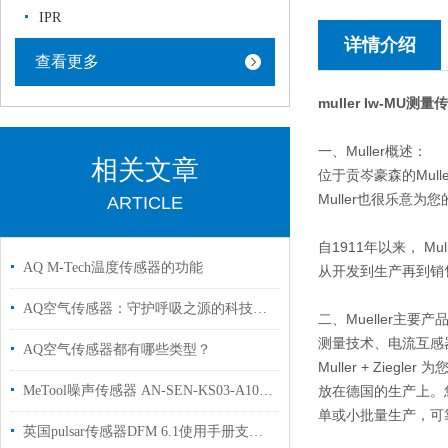
IPR
详情介绍
查看更多
muller Iw-MU
一、Muller概述：
相关文章
位于贡岑豪森的Mul
Muller也很乐意
ARTICLE
自1911年以来， M
AQ M-Tech温度传感器的功能
从开发到生产再到销
AQ空气传感器：守护呼吸之源的科技卫士
二、Mueller主要产
测量技术、电流互感器
AQ空气传感器都有哪些类型？
Muller + Zi
MeTool噪声传感器 AN-SEN-KS03-A10高精度声学测量设备
放在德国的生产上。您
单或小批量生产，可
英国pulsar传感器DFM 6.1使用手册支持技术选型