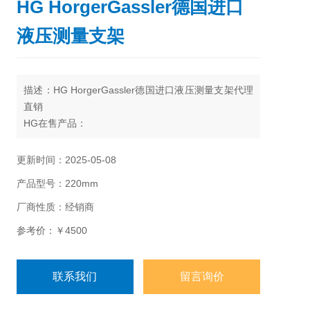
HG HorgerGassler德国进口
液压测量支架
描述：HG HorgerGassler德国进口液压测量支架代理
直销
HG在售产品：
HG 液压三脚
HG 机械三脚架
更新时间：2025-05-08
HG 医疗技术三脚架
产品型号：220mm
HG 特殊三脚架
HG 攻丝装置
厂商性质：经销商
参考价：￥4500
联系我们
留言询价