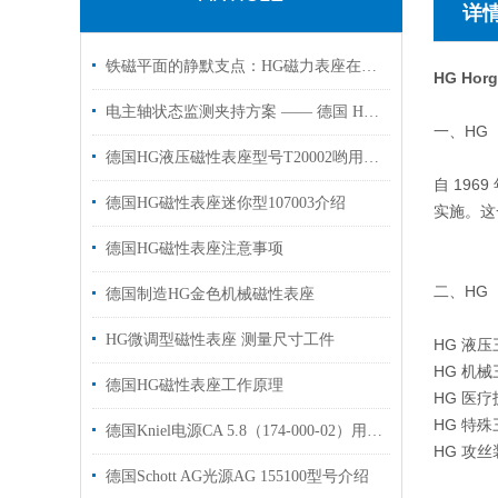
详
铁磁平面的静默支点：HG磁力表座在精密测量中的磁路切换与姿态锁定
HG Ho
电主轴状态监测夹持方案 —— 德国 HG 106306 磁力表座应用解析
一、HG（H
德国HG液压磁性表座型号T20002哟用于机床工作半径950mm
自 19
德国HG磁性表座迷你型107003介绍
实施。这
德国HG磁性表座注意事项
二、HG（
德国制造HG金色机械磁性表座
HG微调型磁性表座 测量尺寸工件
HG 液压
HG 机
德国HG磁性表座工作原理
HG 医
HG 特
德国Kniel电源CA 5.8（174-000-02）用于工业自动化设备上使用
HG 攻丝
德国Schott AG光源AG 155100型号介绍