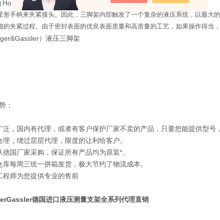
Horger&Gassler）液压三脚架概述：
星形手柄来夹紧接头。因此，三脚架内部触发了一个复杂的液压系统，以最大
稳的夹紧过程。由于密封表面的优良表面质量和高质量的工艺，如果操作得当
ger&Gassler）液压三脚架
势：
广泛，国内有代理，或者有客户保护厂家不卖的产品，只要您能提供型号
合理，绕过层层代理，限度的让利给客户。
从德国厂家采购，保证所有产品均为原装*。
仓库每周三统一拼箱发货，极大节约了物流成本。
工程师为您提供专业的售前
rgerGassler德国进口液压测量支架
全系列代理直销