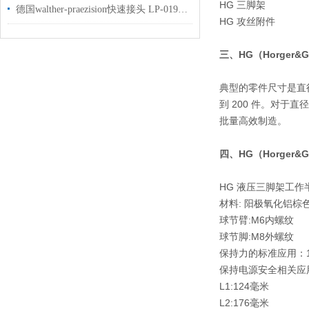
HG 三脚架
德国walther-praezision快速接头 LP-019-0-WR533-11-1用于钢厂使用
HG 攻丝附件
三、HG（Horger&
典型的零件尺寸是直径范围
到 200 件。对于直
批量高效制造。
四、HG（Horger&
HG 液压三脚架工作半
材料: 阳极氧化铝棕
球节臂:M6内螺纹
球节脚:M8外螺纹
保持力的标准应用：1
保持电源安全相关应用
L1:124毫米
L2:176毫米