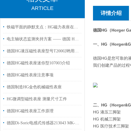
ARTICLE
详情介绍
铁磁平面的静默支点：HG磁力表座在精密测量中的磁路切换与姿态锁定
德国HG（Horger G
电主轴状态监测夹持方案 —— 德国 HG 106306 磁力表座应用解析
一、HG（Horger&G
德国HG液压磁性表座型号T20002哟用于机床工作半径950mm
德国HG是您可靠的
德国HG磁性表座迷你型107003介绍
我们创建产品的过程
德国HG磁性表座注意事项
德国制造HG金色机械磁性表座
HG微调型磁性表座 测量尺寸工件
二、HG（Horger&G
德国HG磁性表座工作原理
HG 液压三脚架
HG 机械三脚架
德国Di-Soric电感式传感器213043 MK-Z-8/4用于汽车零部件制造行业
HG 医疗技术三脚架