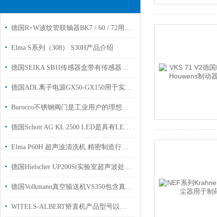
德国R+W波纹管联轴器BK7 / 60 / 72用于机械工程生产制造
Elma S系列（308） S30H产品介绍
德国SEIKA SB1I传感器盒带有传感器和电流归一化放大器木材加工行业使用
德国ADL离子电源GX50-GX150用于实验室中的小型磁控管和半导体真空镀膜
Burocco不锈钢阀门是工业用户的理想选择
德国Schott AG KL 2500 LED是具有LED光引擎的先进冷光源
Elma P60H 超声波清洗机 精密制造行业应用解析
德国Hielscher UP200St实验室超声波处理器26kHz自动频率调节
德国Volkmann真空输送机VS350包含真空泵G2700技术手册
WITELS-ALBERT矫直机产品型号以及特点