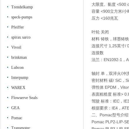
大限度。黏度
<500 
Trendelkamp
容量
<900立方米/小
speck-pumps
压力
<160兆瓦
Pfeiffer
叶轮
关闭
spirax sarco
材料
铸铁，球墨铸铁，
连接尺寸
1,25英寸/
Vivoil
连接数
brinkman
法兰：EN1092-1，A
Lubcon
轴封
单，双淬火/冲
Interpump
密封材料
碳/ SiC，SiC
弹性体
EPDM，Vito
WAREX
表面粗糙度
标准> 0
Flowserve Seals
驾驶
标准：IEC，IE3
GEA
根据要求：IE4，AT
二、Pomac型号介绍
Pomac
Pomac PLP2-LIP-S
Transmotec
Pomac PLP3-LIP-S