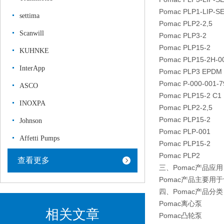
Pomac PLP1-LIP-S
settima
Pomac PLP2-2,5
Scanwill
Pomac PLP3-2
Pomac PLP15-2
KUHNKE
Pomac PLP15-2H-0
InterApp
Pomac PLP3 EPDM
Pomac P-000-001-7
ASCO
Pomac PLP15-2 C1
INOXPA
Pomac PLP2-2,5
Pomac PLP15-2
Johnson
Pomac PLP-001
Affetti Pumps
Pomac PLP15-2
Pomac PLP2
查看更多
三、Pomac产品应用
Pomac产品主要
四、Pomac产品分
Pomac离心泵
相关文章
Pomac凸轮泵