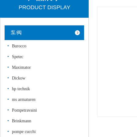
PRODUCT DISPLAY
泵/阀
Burocco
Spetec
Maximator
Dickow
hp technik
ms armaturen
Pompetravaini
Brinkmann
pompe cucchi