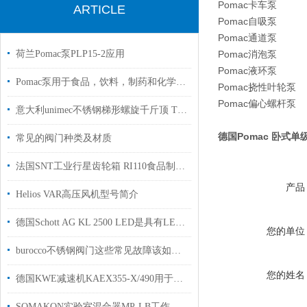
Pomac卡车泵
ARTICLE
Pomac自吸泵
Pomac通道泵
荷兰Pomac泵PLP15-2应用
Pomac消泡泵
Pomac液环泵
Pomac泵用于食品，饮料，制药和化学工业
Pomac挠性叶轮泵
Pomac偏心螺杆泵
意大利unimec不锈钢梯形螺旋千斤顶 TP-07010 I=5 FORMA B原装正品
德国Pomac 卧式
常见的阀门种类及材质
法国SNT工业行星齿轮箱 RI110食品制造行业使用
产品
Helios VAR高压风机型号简介
德国Schott AG KL 2500 LED是具有LED光引擎的先进冷光源
您的单位
burocco不锈钢阀门这些常见故障该如何解除？
您的姓名
德国KWE减速机KAEX355-X/490用于钢材生产加工代理现货
SOMAKON实验室混合器MP-LB工作原理