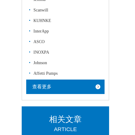
Scanwill
KUHNKE
InterApp
ASCO
INOXPA
Johnson
Affetti Pumps
查看更多
相关文章
ARTICLE