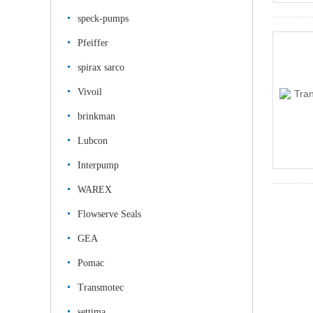
speck-pumps
Pfeiffer
spirax sarco
Vivoil
brinkman
Lubcon
Interpump
WAREX
Flowserve Seals
GEA
Pomac
Transmotec
settima