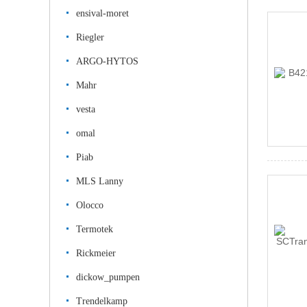
ensival-moret
Riegler
ARGO-HYTOS
Mahr
vesta
omal
Piab
MLS Lanny
Olocco
Termotek
Rickmeier
dickow_pumpen
Trendelkamp