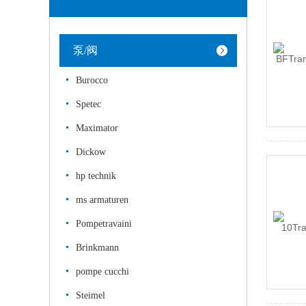
泵/阀
Burocco
Spetec
Maximator
Dickow
hp technik
ms armaturen
Pompetravaini
Brinkmann
pompe cucchi
Steimel