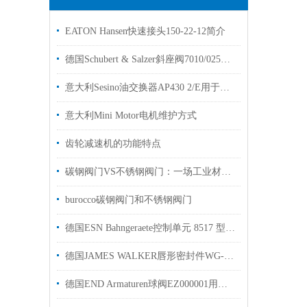
EATON Hansen快速接头150-22-12简介
德国Schubert & Salzer斜座阀7010/025V1H200(4059544)用于食品行业
意大利Sesino油交换器AP430 2/E用于包装行业
意大利Mini Motor电机维护方式
齿轮减速机的功能特点
碳钢阀门VS不锈钢阀门：一场工业材料的“较量”
burocco碳钢阀门和不锈钢阀门
德国ESN Bahngeraete控制单元 8517 型用于桅杆式分离器等设备的电源控制
德国JAMES WALKER唇形密封件WG-020306适用于齿轮箱旋转任务工厂现货
德国END Armaturen球阀EZ000001用于工业制造行业使用现货