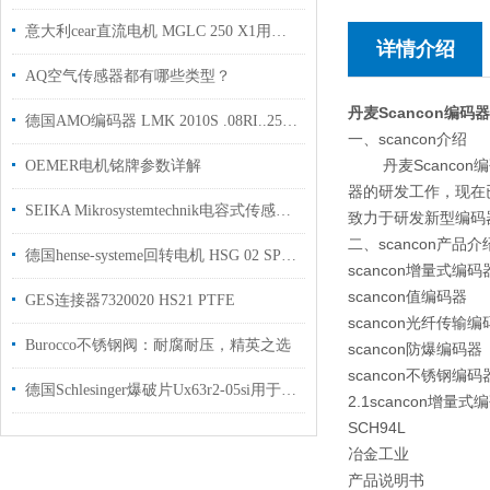
意大利cear直流电机 MGLC 250 X1用于造纸行业使用
详情介绍
AQ空气传感器都有哪些类型？
丹麦Scancon编码
德国AMO编码器 LMK 2010S .08RI..25-20- 3,00-03S12-UJ测量原理
一、scancon介绍
丹麦Scancon
OEMER电机铭牌参数详解
器的研发工作，现在
SEIKA Mikrosystemtechnik电容式传感器介绍
致力于研发新型编码
二、scancon产品介
德国hense-systeme回转电机 HSG 02 SP用于轮胎制造行业
scancon增量式编码
scancon值编码器
GES连接器7320020 HS21 PTFE
scancon光纤传输编
Burocco不锈钢阀：耐腐耐压，精英之选
scancon防爆编码器
scancon不锈钢编码
德国Schlesinger爆破片Ux63r2-05si用于制药行业使用授权代理
2.1scancon增量式
SCH94L
冶金工业
产品说明书