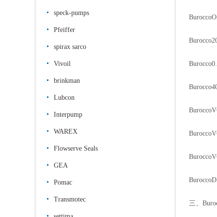
speck-pumps
Burocco
Pfeiffer
Burocco2
spirax sarco
Vivoil
Burocco0
brinkman
Burocco
Lubcon
Burocco
Interpump
WAREX
Burocco
Flowserve Seals
BuroccoV
GEA
Burocco
Pomac
Transmotec
三、Bur
settima