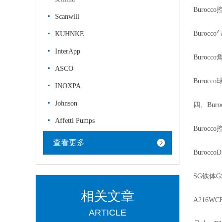
Burocc
Scanwill
Buroc
KUHNKE
InterApp
Burocc
ASCO
Burocc
INOXPA
Johnson
四、Bur
Affetti Pumps
Burocc
查看更多
Burocco
SG铁体GS
相关文章
A216W
ARTICLE