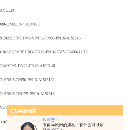
OXYGEN
000-DN80,PN40,CV105,
.913692.S/NC1VO-VP/FL-DN80-PN16-AISI316
4018-02025VREURO-DN20-PN16-CV7-GS400-12/15
VO-MVP/S-DN20-PN16-AISI316L
VO-SBS/S-DN50-PN16-AISI316L
O-SBS/S-DN125-PN10-AISI316
DN40-PN16
欢迎您！
occo产品分类
来自局域网的朋友！有什么可以帮