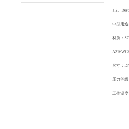
1.2、Bur
中型用途
材质：SG
A216W
尺寸：DN1
压力等级：P
工作温度：-