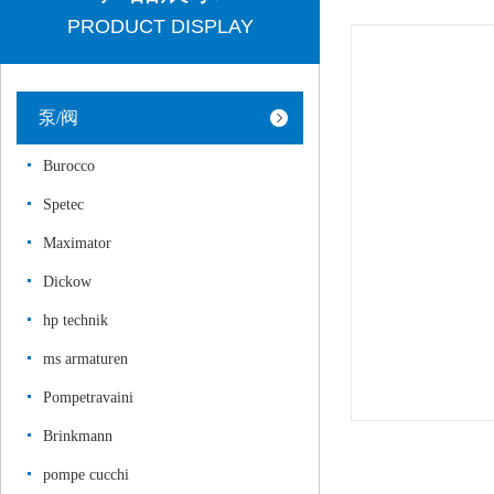
PRODUCT DISPLAY
泵/阀
Burocco
Spetec
Maximator
Dickow
hp technik
ms armaturen
Pompetravaini
Brinkmann
pompe cucchi