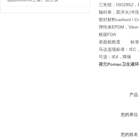
三夹钳：ISO2852，DI
轴封
单，双淬火/冲洗
密封材料
carbonl / 
弹性体
EPDM，Vito
根据FDA
表面粗糙度
标准
马达选项
标准：IEC，
可选：IE4，降噪
荷兰Pomac卫生液
产品
您的单位
您的姓名