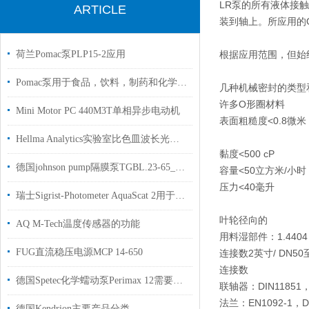
LR泵的所有液体接
ARTICLE
装到轴上。所应用的
荷兰Pomac泵PLP15-2应用
根据应用范围，但始终
Pomac泵用于食品，饮料，制药和化学工业
几种机械密封的类型
许多O形圈材料
Mini Motor PC 440M3T单相异步电动机
表面粗糙度<0.8微米
Hellma Analytics实验室比色皿波长光学玻璃/石英玻璃/硼硅酸盐等材质
黏度
<500 cP
德国johnson pump隔膜泵TGBL.23-65_G2.O.SG2.G1用于汽车行业使用
容量
<50立方米/小时
压力
<40毫升
瑞士Sigrist-Photometer AquaScat 2用于测量饮用水的浊度
叶轮
径向的
AQ M-Tech温度传感器的功能
用料
湿部件：1.4404
FUG直流稳压电源MCP 14-650
连接数
2英寸/ DN50
连接数
德国Spetec化学蠕动泵Perimax 12需要连续流体流动的分析技术领域
联轴器：DIN11851，D
法兰：EN1092-1，DI
德国Kendrion主要产品分类