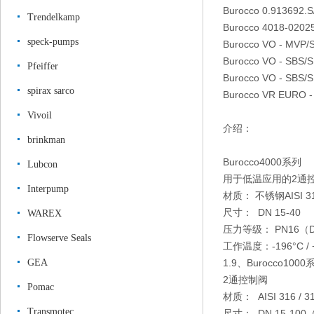
Burocco 0.913692.S
Trendelkamp
Burocco 4018-0202
speck-pumps
Burocco VO - MVP/S
Burocco VO - SBS/S
Pfeiffer
Burocco VO - SBS/S 
spirax sarco
Burocco VR EURO -
Vivoil
介绍：
brinkman
Burocco4000系列
Lubcon
用于低温应用的2通
Interpump
材质： 不锈钢AISI 31
尺寸： DN 15-40
WAREX
压力等级： PN16（DN32
Flowserve Seals
工作温度：-196°C / +
GEA
1.9、Burocco1000
2通控制阀
Pomac
材质： AISI 316 / 
Transmotec
尺寸： DN 15-100（1