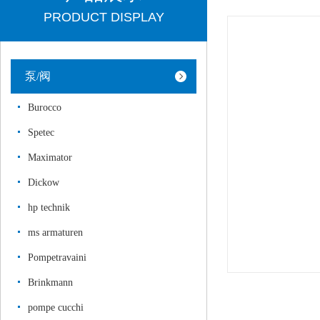
PRODUCT DISPLAY
泵/阀
Burocco
Spetec
Maximator
Dickow
hp technik
ms armaturen
Pompetravaini
Brinkmann
pompe cucchi