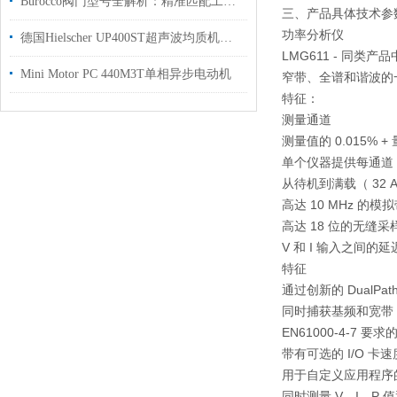
Burocco阀门型号全解析：精准匹配工况，意式精工赋能多元工业
三、产品具体技术参
功率分析仪
德国Hielscher UP400ST超声波均质机使用介绍国内代理
LMG611 - 同类产
Mini Motor PC 440M3T单相异步电动机
窄带、全谱和谐波的
特征：
测量通道
测量值的 0.015% +
单个仪器提供每通道 500 
从待机到满载（ 32
高达 10 MHz 的模拟
高达 18 位的无缝采样
V 和 I 输入之间的
特征
通过创新的 DualP
同时捕获基频和宽带 
EN61000-4-7 
带有可选的 I/O 卡
用于自定义应用程序
同时测量 V、I、P