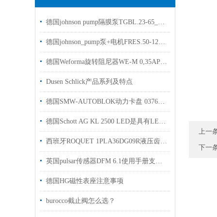
德国johnson pump隔膜泵TGBL.23-65_G2.O.SG2.G1用于汽车行业使用
德国johnson_pump泵+电机FRES.50-125_G1.MQ1-A6介绍
德国Weforma旋转阻尼器WE-M 0,35AP用于汽车行业使用现货
Dusen Schlick产品系列及特点
德国SMW‑AUTOBLOK动力卡盘 037623用于车削和磨削汽车行业使用
德国Schott AG KL 2500 LED是具有LED光引擎的先进冷光源
上一
西班牙ROQUET 1PLA36DG09R液压齿轮泵提供报关单支持选型
下一
英国pulsar传感器DFM 6.1使用手册支持技术选型
德国HG磁性表座注意事项
burocco截止阀怎么选？