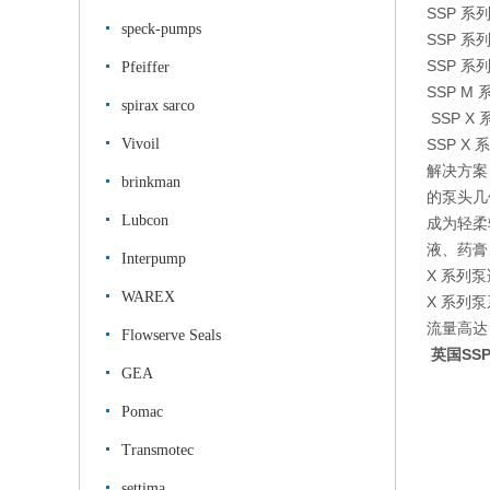
SSP 
speck-pumps
SSP 
SSP 
Pfeiffer
SSP 
spirax sarco
SSP X 
Vivoil
SSP 
解决方案
brinkman
的泵头几
Lubcon
成为轻柔
液、药膏
Interpump
X 系列泵
WAREX
X 系列泵
流量高达 
Flowserve Seals
英国SS
GEA
Pomac
Transmotec
settima