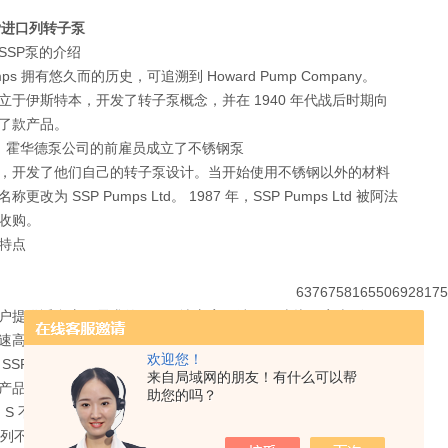
P进口列转子泵
SSP泵的介绍
umps 拥有悠久而的历史，可追溯到 Howard Pump Company。
立于伊斯特本，开发了转子泵概念，并在 1940 年代战后时期向
了款产品。
 年，霍华德泵公司的前雇员成立了不锈钢泵
，开发了他们自己的转子泵设计。当开始使用不锈钢以外的材料
更改为 SSP Pumps Ltd。 1987 年，SSP Pumps Ltd 被阿法
收购。
特点
户提供适合应用需求的工程解决方案，端口尺寸从 6 毫米到 300
速高达 680 立方米/小时。 凭借我们的应用经验，您可
欢迎您！
 SSP 泵将是适合这项工作的泵。
来自局域网的朋友！有什么可以帮
产品的技术参数
助您的吗？
系列 S 不锈钢转子泵在过程工业的核心运行。
X 系列不锈钢旋转凸轮泵提供清洁泵送。