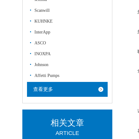
Scanwill
KUHNKE
InterApp
ASCO
INOXPA
Johnson
Affetti Pumps
查看更多
相关文章
ARTICLE