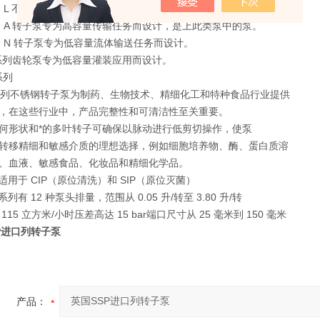
系列 L 不锈钢转子泵为许多过程提供了简单的解决方案。
系列 A 转子泵专为高容量传输任务而设计，是上此类泵中的泵。
系列 N 转子泵专为低容量流体输送任务而设计。
M 系列齿轮泵专为低容量灌装应用而设计。
系列
X 系列不锈钢转子泵为制药、生物技术、精细化工和特种食品行业提供
，在这些行业中，产品完整性和可清洁性至关重要。
何形状和*的多叶转子可确保以脉动进行低剪切操作，使泵
转移精细和敏感介质的理想选择，例如细胞培养物、酶、蛋白质溶
、血液、敏感食品、化妆品和精细化学品。
适用于 CIP（原位清洗）和 SIP（原位灭菌）
系列有 12 种泵头排量，范围从 0.05 升/转至 3.80 升/转
115 立方米/小时压差高达 15 bar端口尺寸从 25 毫米到 150 毫米
P进口列转子泵
产品：