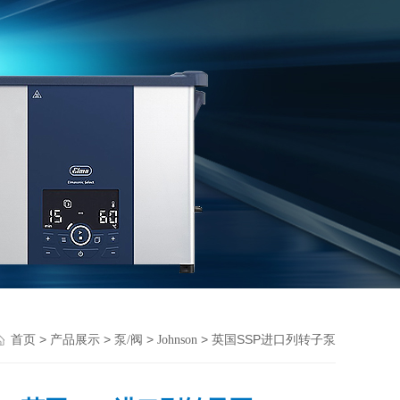
>
>
>
> 英国SSP进口列转子泵
首页
产品展示
泵/阀
Johnson