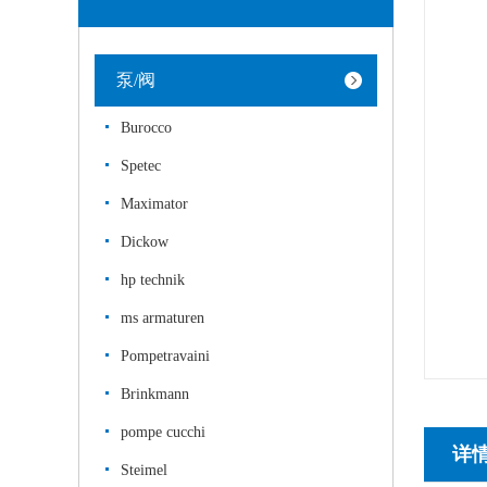
泵/阀
Burocco
Spetec
Maximator
Dickow
hp technik
ms armaturen
Pompetravaini
Brinkmann
pompe cucchi
详
Steimel