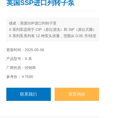
英国SSP进口列转子泵
描述：英国SSP进口列转子泵
X 系列泵适用于 CIP（原位清洗）和 SIP（原位灭菌）
X 系列泵系列有 12 种泵头排量，范围从 0.05 升/转至
3.80 升/转
流量高达 115 立方米/小时压差高达 15 bar端口尺寸
更新时间：2025-05-06
从 25 毫米到 150 毫米
产品型号：X 系
厂商性质：经销商
参考价：￥7500
联系我们
留言询价