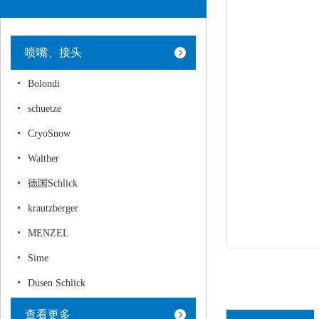
喷嘴、接头
Bolondi
schuetze
CryoSnow
Walther
德国Schlick
krautzberger
MENZEL
Sime
Dusen Schlick
查看更多