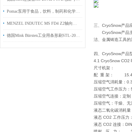
Pomac泵用于食品，饮料，制药和化学工业
MENZEL INDUTEC MS FD4 Z2轴向喷雾头
三、CryoSnow产
CryoSnow产
德国Mink Bürsten工业用条形刷STL-2000用于工业制造行业使用
洁、金属铸造工具的
四、CryoSnow产
4.1 CryoSnow C
尺寸机架： 长 x 宽 x
配 重 架：
15.4 
压缩空气消耗量：
0
压缩空气工作压力：
压缩空气连接：
定制
压缩空气：
干燥、无
液态二氧化碳消耗量：0.1
液态 CO2 工作压力：20
液态 CO2 连接：
DIN
喷射 压 力：
2 至