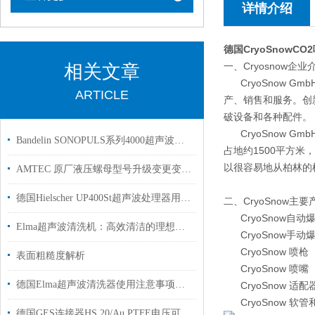
详情介绍
德国CryoSnowC
一、Cryosnow企业
相关文章
CryoSnow G
ARTICLE
产、销售和服务。创
破设备和各种配件。
CryoSnow G
Bandelin SONOPULS系列4000超声波均质机
占地约1500平方
以很容易地从柏林的
AMTEC 原厂液压螺母型号升级变更变更声明
德国Hielscher UP400St超声波处理器用于化学实验室使用
二、CryoSnow主要
CryoSnow自动
Elma超声波清洗机：高效清洁的理想之选
CryoSnow手动
CryoSnow 喷枪
表面粗糙度解析
CryoSnow 喷嘴
德国Elma超声波清洗器使用注意事项及维护
CryoSnow 适配
CryoSnow 软管
德国GES连接器HS 20/Au PTFE电压可达12 kVDC工厂现货