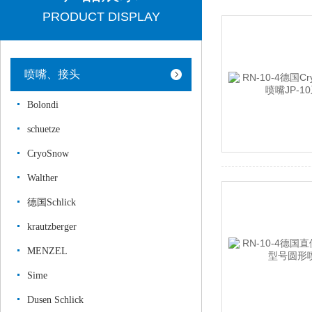
PRODUCT DISPLAY
喷嘴、接头
Bolondi
schuetze
CryoSnow
Walther
德国Schlick
krautzberger
MENZEL
Sime
Dusen Schlick