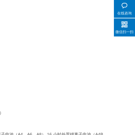
在线咨询
微信扫一扫
道）
子电池（A4、A6、A8） 16 小时外置锂离子电池（A4B、