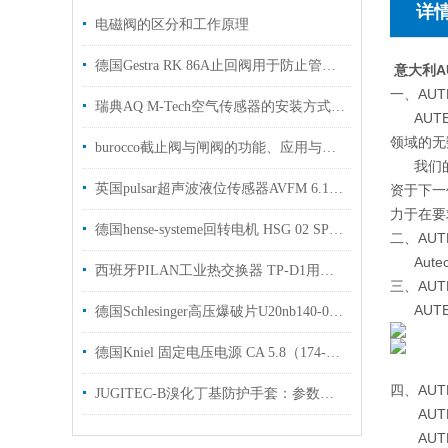
详
电磁阀的区分和工作原理
德国Gestra RK 86A止回阀用于防止管道内流体逆流
意大利A
一、AUT
瑞典AQ M-Tech空气传感器的安装方式推荐
AUTE
领域的无
burocco截止阀与闸阀的功能、应用与选择
我们的研
英国pulsar超声波液位传感器AVFM 6.1用于检测水处理可以提供报关单
资于下一
力于在要
德国hense-systeme回转电机 HSG 02 SP用于轮胎制造行业
二、AUT
Autec
西班牙PILAN工业热交换器 TP-D1用于采矿和地下作业上使用
三、AU
AUTE
德国Schlesinger高压爆破片U20nb140-03L用制药行业管道上使用
德国Kniel 固定电压电源 CA 5.8（174-000-02）用于医疗以及实验至技术
四、AU
JUGITEC‑B溴化丁基防护手套：参数特性与全场景工业应用解析
AUTEC
AUTEC