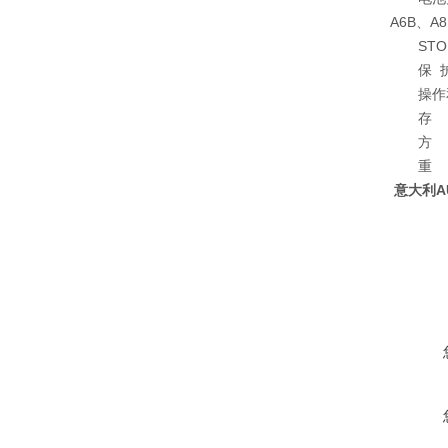
A6B、A
STOP 
保 护 等
操作和储存温
存 储：(-
方 面：64
重 量：
意大利A