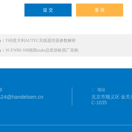
条：
T6B意大利AUTEC无线遥控器参数解析
条：
16 EWRI-SM德国mahr品质游标原厂采购
箱
地址
s24@handelsen.cn
北京市顺义区 金关
C-1035