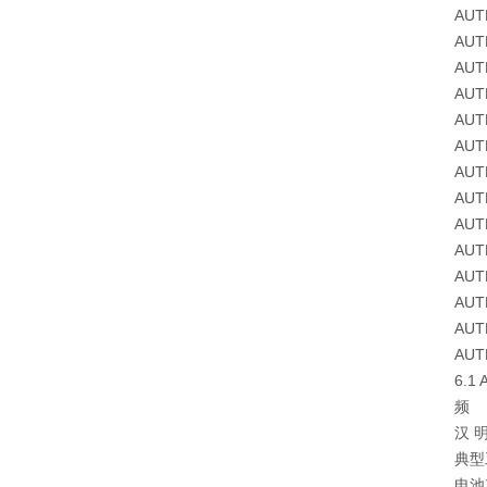
AUTEC
AUTEC
AUTEC
AUTEC
AUTEC
AUTEC
AUTEC
AUTEC
AUTEC
AUTE
AUTE
AUTE
AUTE
AUTE
6.1 A
频 带：4
汉 明 
典型工作范
电池充满