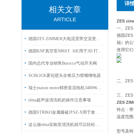
详
相关文章
ARTICLE
ZES z
一、ZES
德国ZES
德国ZES ZIMMER大电流宽带交流变频器PCTx-K-L6 用于高校实验室使用
福）的公
使用它们
德国KNF真空泵N86ST. 16E用于3D 打印行业支持粘结剂喷射
国内总代专业销售Burocco气动开关阀
SCHLICK雾化喷头全锥压力喷嘴继电器
二、ZES
瑞士maxon motor精密直流电机348096用于激光打码机上使用
三、ZES
elma超声波清洗机的操作注意事项
ZES Z
特点：带
德国STRIKO金属爆破片SZ-X用于食品行业中国代理
温度范围
这么做elma实验室清洗机就可以轻松完成整个清洗
型号及特