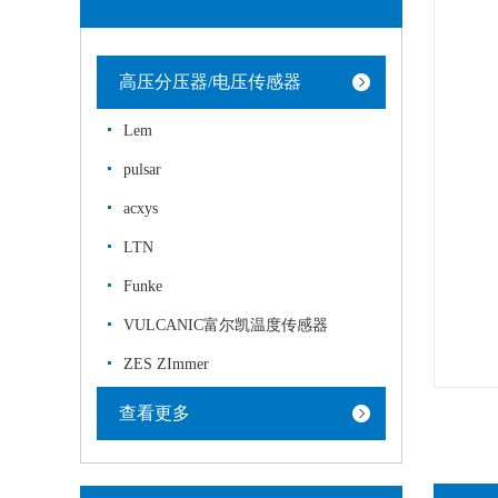
高压分压器/电压传感器
Lem
pulsar
acxys
LTN
Funke
VULCANIC富尔凯温度传感器
ZES ZImmer
查看更多