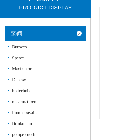
PRODUCT DISPLAY
泵/阀
Burocco
Spetec
Maximator
Dickow
hp technik
ms armaturen
Pompetravaini
Brinkmann
pompe cucchi