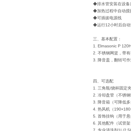
◆排水管安装在设备
◆加热过程中自动搅
◆可插拔电源线
◆运行12小时后自
三、基本配置：
1. Elmasonic
2. 不锈钢网篮，带
3. 降音盖，翻转可
四、可选配
1. 三角瓶/烧杯固定夹（
2. 冷却盘管（不
3. 降音箱（可降低
4. 热风机（190×
5. 首饰挂钩（用于
6. 其他配件（试
7. 专业清洗剂1L