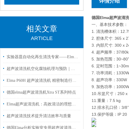
详情介绍
德国Elma超声波清
一、基本技术参数：
相关文章
1. 清洗槽体积：12.75
ARTICLE
2. 腔体尺寸: 365 x 2
3. 内部尺寸: 300 x 2
4. 超声频率：37/80k
实验器皿自动化再生清洗专家——Elma实验室清洗机应用解析
5. 加热范围：30~80
6. 定时范围：1~30m
超声波清洗机空化腐蚀机理与预防｜德国 Elma 工厂专业解答
7. 功率消耗：1330
8. 超声功率：330W
Elma P60H 超声波清洗机 精密制造行业应用解析
9. 加热功率：1000
德国elma超声波清洗机Xtra ST系列特点
10.吊篮尺寸：250 x 1
11.重量：7.5 kg
Elma超声波清洗机：高效清洁的理想之选
12.排水孔口径：3/8’’
13.保护等级：IP 20
超声波清洗技术提升清洁效率与质量
德国Elma分析实验室专用超声波清洗机P180H国内代理现货