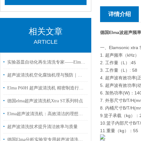
详情介绍
相关文章
德国Elma波超声频率
ARTICLE
一、Elamsonic xt
1. 超声频率（kHz）：
实验器皿自动化再生清洗专家——Elma实验室清洗机应用解析
2. 工作量（L）:45
3. 工作量（L）: 58
超声波清洗机空化腐蚀机理与预防｜德国 Elma 工厂专业解答
4. 超声波有效功率|正
5. 超声波有效功率|动
Elma P60H 超声波清洗机 精密制造行业应用解析
6. 加热功率(W)：14
7. 外形尺寸B/T/H(mm
德国elma超声波清洗机Xtra ST系列特点
8. 内桶尺寸B/T/H(mm
Elma超声波清洗机：高效清洁的理想之选
9.篮子承载（kg）：
10.篮子内部尺寸B/T/H(
超声波清洗技术提升清洁效率与质量
11.重量（kg）：55
德国Elma分析实验室专用超声波清洗机P180H国内代理现货