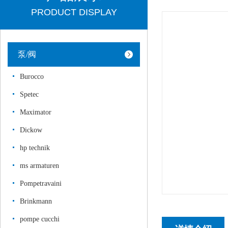
PRODUCT DISPLAY
泵/阀
Burocco
Spetec
Maximator
Dickow
hp technik
ms armaturen
Pompetravaini
Brinkmann
pompe cucchi