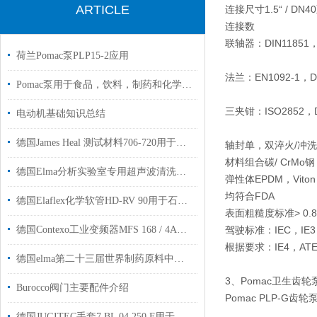
ARTICLE
连接尺寸
1.5“ / DN4
连接数
联轴器：DIN11851，D
荷兰Pomac泵PLP15-2应用
法兰：EN1092-1，DI
Pomac泵用于食品，饮料，制药和化学工业
三夹钳：ISO2852，DI
电动机基础知识总结
德国James Heal 测试材料706-720用于纺织行业
轴封
单，双淬火/冲洗
材料组合
碳/ CrMo钢，
德国Elma分析实验室专用超声波清洗机P180H国内代理现货
弹性体
EPDM，Vito
均符合FDA
德国Elaflex化学软管HD-RV 90用于石油基产品的无螺旋加油软管
表面粗糙度
标准> 0
德国Contexo工业变频器MFS 168 / 4A用于饮料化工制造行业
驾驶
标准：IEC，IE3，
根据要求：IE4，AT
德国elma第二十三届世界制药原料中国展参展信息
3、Pomac卫生齿轮泵
Burocco阀门主要配件介绍
Pomac PLP-
德国JUGITEC手套7 BL 04 250 F用于化学无菌车间使用