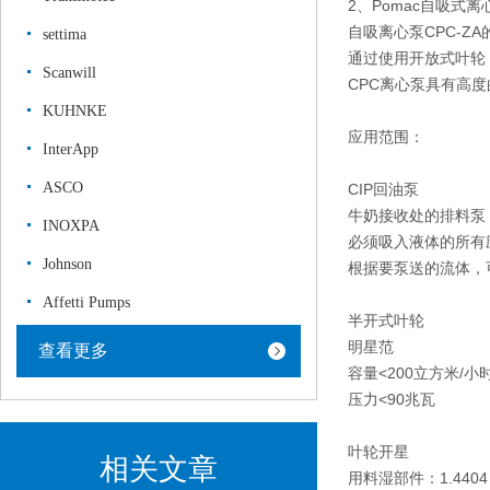
2、Pomac自吸式离心
自吸离心泵CPC-
settima
通过使用开放式叶轮，
Scanwill
CPC离心泵具有高
KUHNKE
应用范围：
InterApp
ASCO
CIP回油泵
牛奶接收处的排料泵
INOXPA
必须吸入液体的所有
Johnson
根据要泵送的流体，
Affetti Pumps
半开式叶轮
明星范
查看更多
容量
<200立方米/小
压力
<90兆瓦
叶轮
开星
相关文章
用料
湿部件：1.4404