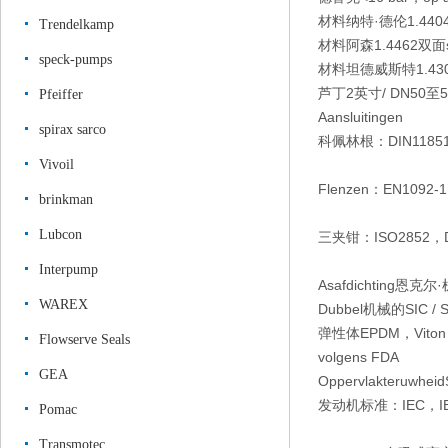
材料纳特·德伦
1.440
Trendelkamp
材料阿森
1.4462双面s
speck-pumps
材料坦德威斯特
1.43
芦丁
2英寸/ DN50至5
Pfeiffer
Aansluitingen
spirax sarco
科佩林根：DIN11851
Vivoil
Flenzen：EN1092-
brinkman
Lubcon
三夹钳：ISO2852，DI
Interpump
Asafdichting
恩克尔·机
WAREX
Dubbel机械的SIC
弹性体
EPDM，Vito
Flowserve Seals
volgens FDA
GEA
Oppervlakteruwheid
发动机
标准：IEC，IE3，
Pomac
Transmotec