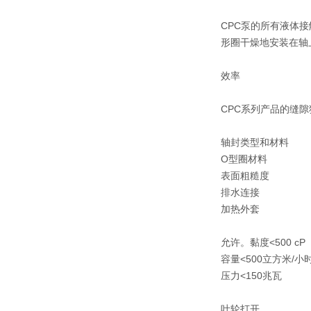
CPC泵的所有液体
形圈干燥地安装在轴
效率
CPC系列产品的缝
轴封类型和材料
O型圈材料
表面粗糙度
排水连接
加热外套
允许。黏度
<500 cP
容量
<500立方米/小
压力
<150兆瓦
叶轮
打开