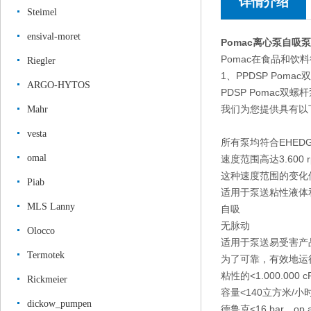
详情介绍
Steimel
ensival-moret
Pomac离心泵自吸泵
Pomac在食品和饮
Riegler
1、PPDSP Poma
ARGO-HYTOS
PDSP Pomac双螺
我们为您提供具有以
Mahr
vesta
所有泵均符合EHED
omal
速度范围高达3.600 r
这种速度范围的变化
Piab
适用于泵送粘性液体
MLS Lanny
自吸
无脉动
Olocco
适用于泵送易受害产
Termotek
为了可靠，有效地运
粘性的
<1.000.000 c
Rickmeier
容量
<140立方米/小
dickow_pumpen
德鲁克
<16 bar，op a