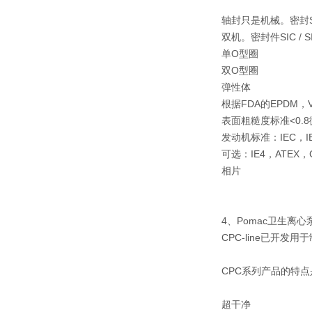
轴封
只是机械。密封SIC 
双机。密封件SIC / S
单O型圈
双O型圈
弹性体
根据FDA的EPDM，Vi
表面粗糙度
标准<0.
发动机
标准：IEC，IE
可选：IE4，ATEX，
相片
4、Pomac卫生离心
CPC-line已开
CPC系列产品的特
超干净