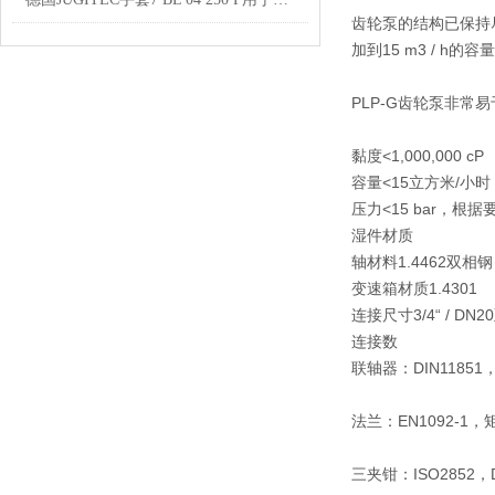
齿轮泵的结构已保持
加到15 m3 / 
PLP-G齿轮泵非
黏度
<1,000,000 cP
容量
<15立方米/小时
压力
<15 bar，根据要
湿件材
轴材料
1.4462双相钢
变速箱材质
1.4301
连接尺寸
3/4“ / DN2
连接数
联轴器：DIN11851，D
法兰：EN1092-1，矩
三夹钳：ISO2852，DI