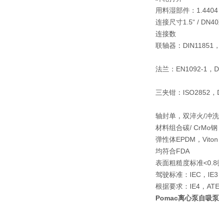
用料
湿部件：1.4404
连接尺寸
1.5“ / DN4
连接数
联轴器：DIN11851，D
法兰：EN1092-1，DI
三夹钳：ISO2852，DI
轴封
单，双淬火/冲洗
材料组合
碳/ CrMo钢，
弹性体
EPDM，Vito
均符合FDA
表面粗糙度
标准<0
驾驶
标准：IEC，IE3，
根据要求：IE4，AT
Pomac离心泵自吸泵