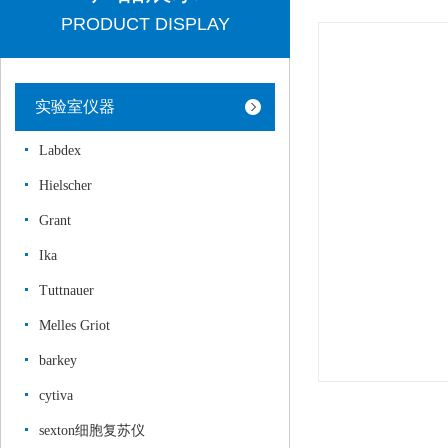
PRODUCT DISPLAY
实验室仪器
Labdex
Hielscher
Grant
Ika
Tuttnauer
Melles Griot
barkey
cytiva
sexton细胞复苏仪