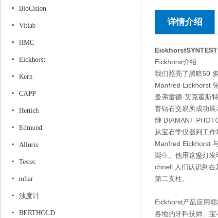
BioCision
详情介绍
Vitlab
HMC
EickhorstSYNT
Eickhorst
Eickhorst介绍
我们照亮了黑暗50 多
Kern
Manfred Eickh
CAPP
曼弗雷德·艾克霍斯特 
普钻石交易所成功展示 
Hettich
继 DIAMANT-PH
Edmund
从宝石学仪器到工作
Manfred Eic
Alluris
诞生。他用这盏灯发明
Testec
chnell 人们认识到在
第二支柱。
mhar
浊度计
Eickhorst产品应用
BERTHOLD
各地的牙科技师、宝石