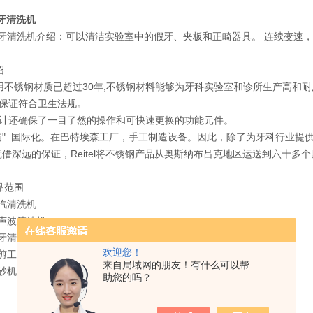
l假牙清洗机
el 假牙清洗机介绍：可以清洁实验室中的假牙、夹板和正畸器具。 连续变速，可
绍
el使用不锈钢材质已超过30年,不锈钢材料能够为牙科实验室和诊所生产高和耐
保证符合卫生法规。
计还确保了一目了然的操作和可快速更换的功能元件。
造"–国际化。在巴特埃森工厂，手工制造设备。因此，除了为牙科行业提
凭借深远的保证，Reitel将不锈钢产品从奥斯纳布吕克地区运送到六十多
产品范围
 蒸汽清洗机
 超声波清洗机
 假牙清洗机
欢迎您！
 修剪工具
来自局域网的朋友！有什么可以帮
喷砂机
助您的吗？