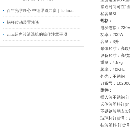
接通时间可在1
百年光学匠心 中德渠道共赢｜hellma比色皿品牌2026品牌解析
桶容量3l
规格
：
蜗杆传动装置浅谈
电源连接：230V/
elma超声波清洗机的操作注意事项
功率：200W
容量：3升
罐体尺寸：高度/宽
设备尺寸：高/宽/深
重量：4.5kg
频率：40KHz
外壳：不锈钢
订货号：102000
附件：
插入篮不锈钢 订货
嵌体篮塑料订货号：
不锈钢玻璃支架订
玻璃杯订货号：20
挂篮塑料 订货号：