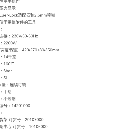
性单手操作
压力显示
uer-Lock适配器和2.5mm喷嘴
便于更换附件的工具
：
接：230V/50-60Hz
：2200W
宽度/深度：420/270+30/350mm
：14千克
：160℃
：6bar
：5L
+量：连续可调
：手动
：不锈钢
编号：14201000
：
货架 订货号：20107000
钢中心 订货号：10106000