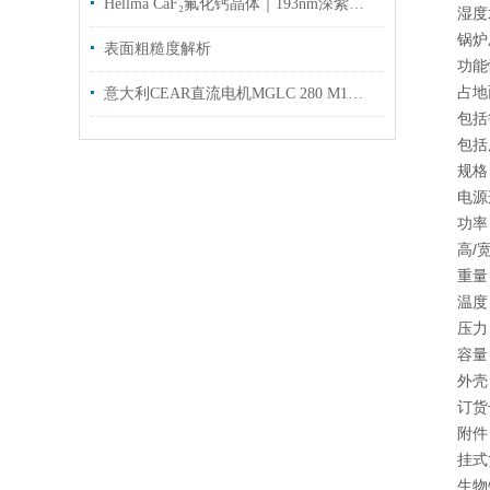
Hellma CaF₂氟化钙晶体｜193nm深紫外核心材料
湿度
锅炉
表面粗糙度解析
功能
占地
意大利CEAR直流电机MGLC 280 M1可以提供选型和安装指导
包括
包括
规格
电源连
功率
高/宽
重量
温度
压力：
容量：
外壳
订货号
附件
挂式
生物