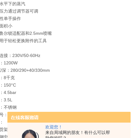
水平下的蒸汽
压力通过调节器可调
性单手操作
面积小
鲁尔锁适配器和2.5mm喷嘴
用于轻松更换附件的工具
接：230V/50-60Hz
：1200W
/深：280/290+40/330mm
：8千克
：150°C
4.5bar
3.5L
：不锈钢
：10904000
：
欢迎您！
货架 订货号：20107000
来自局域网的朋友！有什么可以帮
钢中心 订货号：10106000