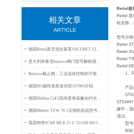
Reite
Reit
相关文章
轻去除，
ARTICLE
型号示例
Reit
德国Reitel真空混合装置VACURET CLASSIC用于实验室
Reit
Reit
意大利布鲁克burocco阀门型号解析国内现货
Reite
1、R
Burocco截止阀：工业流体控制的可靠之选
德国HG磁性表座迷你型107003介绍
产品
ST
德国Hellma CaF2高纯度单晶氟化钙光学材料低色散原厂直销
STEA
罐中，因
德国Mehrer TZW 70.1压缩机机组型号介绍
清洁。
现货销售ICAR MLR 25 U 251100 60138/I-MK
型号
轻松