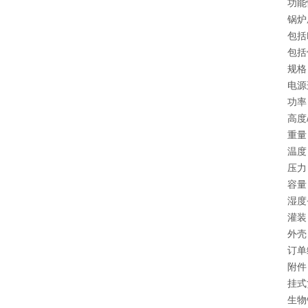
功能
锅炉
包括L
包括
规格
电源连
功率
高度/
重量
温度
压力
容量
湿度
灌装
外壳
订单
附件
挂式
生物