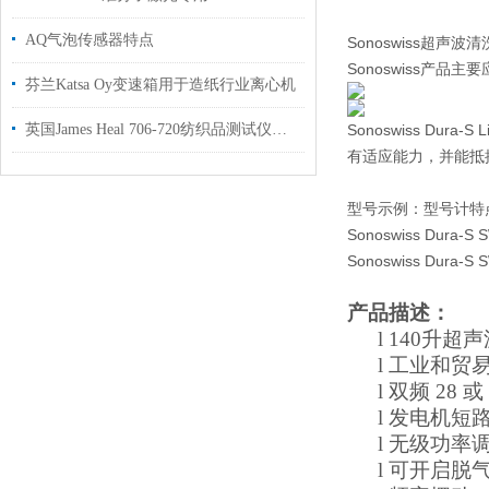
AQ气泡传感器特点
Sonoswiss超声
Sonoswiss产
芬兰Katsa Oy变速箱用于造纸行业离心机
英国James Heal 706-720纺织品测试仪现货工厂授权经销商
Sonoswiss D
有
适应能力，并能抵
型号示例：型号计特
Sonoswiss Dur
Sonoswiss Dur
产品描述：
l
140
升超声
l
工业和贸
l
双频
28
或
l
发电机短
l
无级功率
l
可开启脱