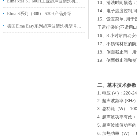
Elma xtra ST 600H工业超声波清洗机介绍
13
、清洗时间预选：
14
,
、电子温度控制
Elma S系列（308） S30H产品介绍
15
,
、设置菜单
用于
德国Elma Easy系列超声波清洗机型号介绍
(
E
干运行保护
不适用
16
8
、
小时后自动安
17
、不锈钢材质的防
18
、侧面截止阀，用
19
、侧面截止阀和侧
二、基本技术参数
1.
(V )
220-24
电压
：
2.
(
K
Hz)
超声波频率
3.
W
:
10
总功耗（
）
4.
超声波功率有效 ±
5.
超声波峰值功率
6.
W
加热功率（
）：