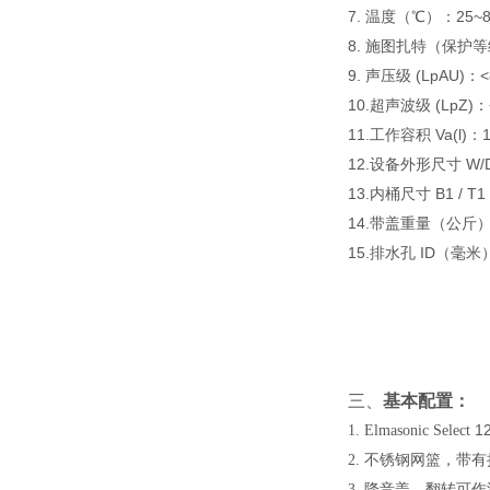
7.
25~
温度（
℃）
：
8.
施图扎特
（
保护等
9.
(LpAU)
<
声压级
：
10.
(LpZ)
超声波级
：
11.
Va(l)
工作容积
：
12.
W/
设备外形尺寸
13.
B1 / T1
内桶尺寸
14.
带盖重量（公斤
15.
ID
排水孔
（毫米
三、
基本配置：
1
1. Elmasonic Select
2. 不锈钢网篮，带
3. 降音盖，翻转可