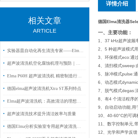
详情介绍
相关文章
德国Elma清洗器Sel
ARTICLE
一、主要功能：
1
37 kHz
、
超声波频
2
5
、
种超声波模式
实验器皿自动化再生清洗专家——Elma实验室清洗机应用解析
3
eco:
、环保模式
通
超声波清洗机空化腐蚀机理与预防｜德国 Elma 工厂专业解答
4
sweep:
、清扫模式
5
pulse:
、脉冲模式
通
Elma P60H 超声波清洗机 精密制造行业应用解析
6
dynamic
、动态模式
德国elma超声波清洗机Xtra ST系列特点
7
degas:
、脱气模式
8
4
、有
个清洁程序
Elma超声波清洗机：高效清洁的理想之选
9
,
、自动启动功能
用
超声波清洗技术提升清洁效率与质量
10
40-60
C
、
°
的可调
11
,
、数字控制单元
德国Elma分析实验室专用超声波清洗机P180H国内代理现货
12
、光学和声学反馈