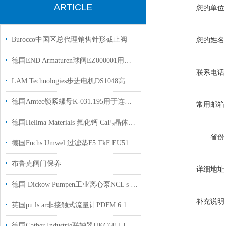
ARTICLE
您的单位
Burocco中国区总代理销售针形截止阀
您的姓名
德国END Armaturen球阀EZ000001用于工业制造行业使用现货
联系电话
LAM Technologies步进电机DS1048高档纸板加工塑料薄膜加工
德国Amtec锁紧螺母K-031.195用于连铸机、轧机上使用
常用邮箱
德国Hellma Materials 氟化钙 CaF₂晶体半导体全产业链应用
省份
德国Fuchs Umwel 过滤垫F5 TkF EU51原装正品工厂现货
布鲁克阀门保养
详细地址
德国 Dickow Pumpen工业离心泵NCL s 26/170流量可达 700m³/h
补充说明
英国pu ls ar非接触式流量计PDFM 6.1测量管道外部介质流量支持选型
德国Gather Industrie联轴器HKG6F-LL-R01-ST3/4“-CD01用于化工行业使用