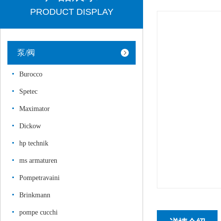
PRODUCT DISPLAY
泵/阀
Burocco
Spetec
Maximator
Dickow
hp technik
ms armaturen
Pompetravaini
Brinkmann
pompe cucchi