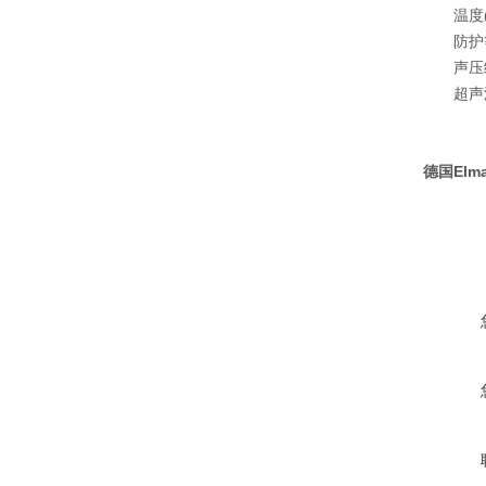
温度(
防护
声压级
超声波
德国Elm