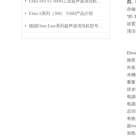
Elma xtra ST 600H工业超声波清洗机介绍
四、E
存储
Elma S系列（308） S30H产品介绍
*的
设置
德国Elma Easy系列超声波清洗机型号介绍
清洁
El
推荐
外形尺
水槽
重量
排水
电源电
电源
总功
有效超
超ma
加热功