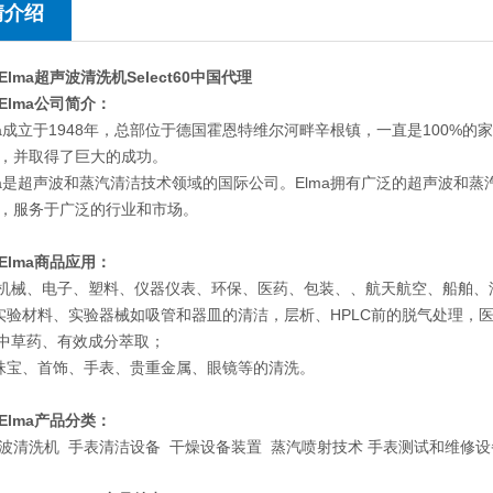
情介绍
Elma超声波清洗机Select60中国代理
Elma公司简介：
ma成立于1948年，总部位于德国霍恩特维尔河畔辛根镇，一直是100%的
，并取得了巨大的成功。
ma是超声波和蒸汽清洁技术领域的国际公司。Elma拥有广泛的超声波和
，服务于广泛的行业和市场。
Elma商品应用：
 机械、电子、塑料、仪器仪表、环保、医药、包装、、航天航空、船舶
实验材料、实验器械如吸管和器皿的清洁，层析、HPLC前的脱气处理，
 中草药、有效成分萃取；
珠宝、首饰、手表、贵重金属、眼镜等的清洗。
Elma产品分类：
波清洗机 手表清洁设备 干燥设备装置 蒸汽喷射技术 手表测试和维修设